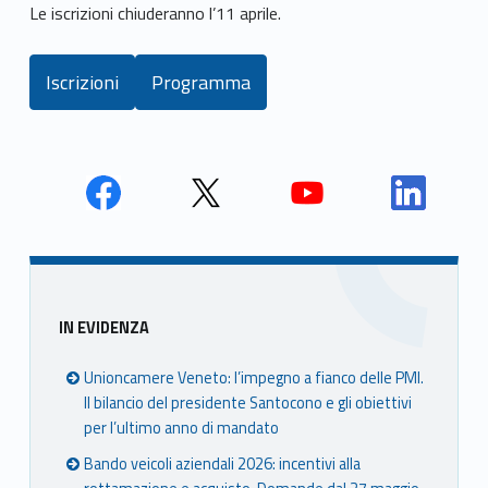
Le iscrizioni chiuderanno l’11 aprile.
Iscrizioni
Programma
Skip back to main navigation
Face
Twit
Yout
Link
book
ter
ube
edin
Unio
Unio
Unio
Unio
nca
nca
nca
nca
Sidebar
IN EVIDENZA
mer
mer
mer
mer
e
e
e
e
Unioncamere Veneto: l’impegno a fianco delle PMI.
Ven
Ven
Ven
Ven
Il bilancio del presidente Santocono e gli obiettivi
eto
eto
eto
eto
per l’ultimo anno di mandato
Bando veicoli aziendali 2026: incentivi alla