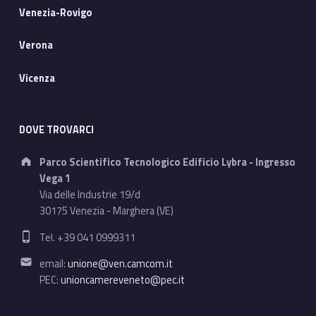
Venezia-Rovigo
Verona
Vicenza
DOVE TROVARCI
Address:
Parco Scientifico Tecnologico Edificio Lybra - Ingresso
Vega 1
Via delle Industrie 19/d
30175 Venezia - Marghera (VE)
Phone number:
Tel. +39 041 0999311
Email address:
email:
unione@ven.camcom.it
PEC:
unioncamereveneto@pec.it