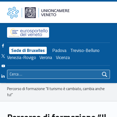
Primary Menu
Unioncamere del Veneto
Percorso di formazione “Il turismo è cambiato, cambia anche tu!” – Unioncamere del Veneto
Header info sidebar
Facebook Unioncamere Veneto
Sede di Bruxelles
Padova
Treviso-Belluno
Twitter Unioncamere Veneto
Venezia-Rovigo
Verona
Vicenza
Youtube Unioncamere Veneto
Ricerca per:
Linkedin Unioncamere Veneto
Breadcrumbs navigation
Percorso di formazione “Il turismo è cambiato, cambia anche
tu!”