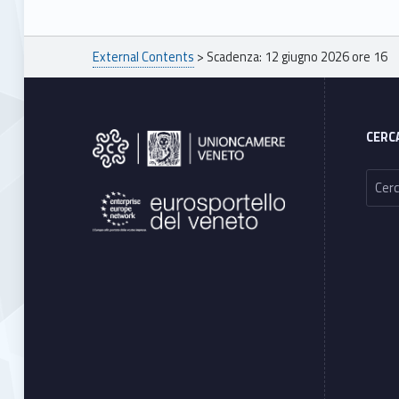
Breadcrumbs navigation
External Contents
>
Scadenza: 12 giugno 2026 ore 16
Footer sidebar
CERC
Ricerca per: