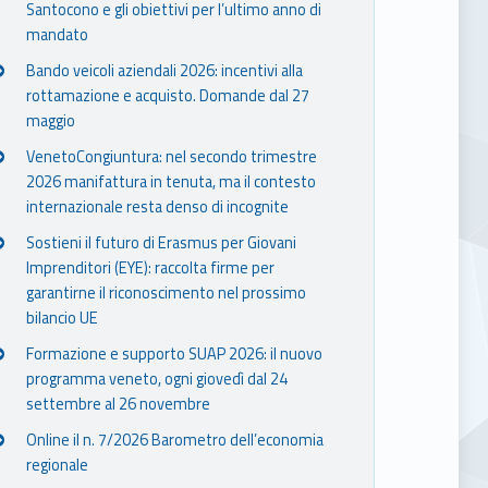
Santocono e gli obiettivi per l’ultimo anno di
mandato
Bando veicoli aziendali 2026: incentivi alla
rottamazione e acquisto. Domande dal 27
maggio
VenetoCongiuntura: nel secondo trimestre
2026 manifattura in tenuta, ma il contesto
internazionale resta denso di incognite
Sostieni il futuro di Erasmus per Giovani
Imprenditori (EYE): raccolta firme per
garantirne il riconoscimento nel prossimo
bilancio UE
Formazione e supporto SUAP 2026: il nuovo
programma veneto, ogni giovedì dal 24
settembre al 26 novembre
Online il n. 7/2026 Barometro dell’economia
regionale