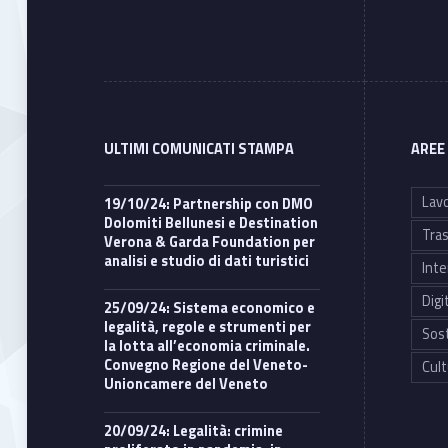
ULTIMI COMUNICATI STAMPA
AREE
Lavo
19/10/24: Partnership con DMO
Dolomiti Bellunesi e Destination
Tras
Verona & Garda Foundation per
analisi e studio di dati turistici
Inte
Digi
25/09/24: Sistema economico e
legalità, regole e strumenti per
Sost
la lotta all’economia criminale.
Convegno Regione del Veneto-
Cult
Unioncamere del Veneto
20/09/24: Legalità: crimine