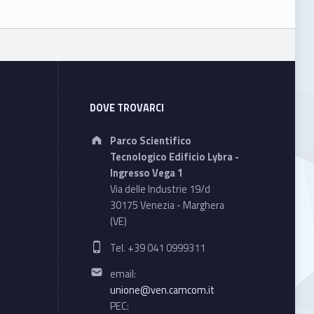
DOVE TROVARCI
Address:
Parco Scientifico
Tecnologico Edificio Lybra -
Ingresso Vega 1
Via delle Industrie 19/d
30175 Venezia - Marghera
(VE)
Phone number:
Tel. +39 041 0999311
Email address:
email:
unione@ven.camcom.it
PEC: