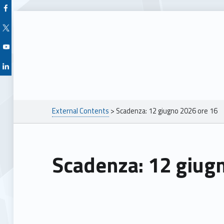
Facebook Unioncamere Veneto
Twitter Unioncamere Veneto
Youtube Unioncamere Veneto
Linkedin Unioncamere Veneto
Breadcrumbs navigation
External Contents
>
Scadenza: 12 giugno 2026 ore 16
Scadenza: 12 giug