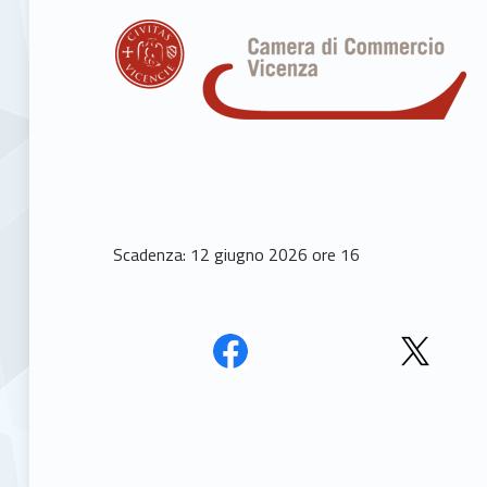
Scadenza: 12 giugno 2026 ore 16
Skip back to main navigation
Face
Twit
book
ter
Unio
Unio
nca
nca