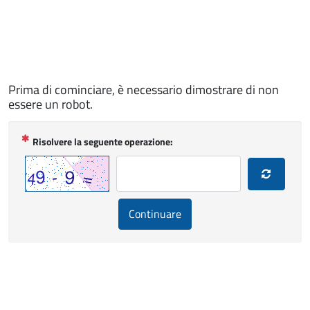
Prima di cominciare, è necessario dimostrare di non
essere un robot.
(
Risolvere la seguente operazione:
O
b
b
l
Continuare
i
g
a
t
o
r
i