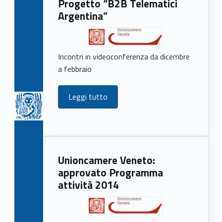
Progetto “B2B Telematici
e
Argentina”
w
s
Incontri in videoconferenza da dicembre
a febbraio
Leggi tutto
Unioncamere Veneto:
approvato Programma
attività 2014