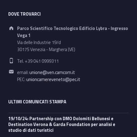
DOVE TROVARCI
Address:
Parco Scientifico Tecnologico Edificio Lybra - Ingresso
Vega 1
Via delle Industrie 19/d
30175 Venezia - Marghera (VE)
Phone number:
Tel. +39 041 0999311
Email address:
email:
unione@ven.camcom.it
PEC:
unioncamereveneto@pec.it
ULTIMI COMUNICATI STAMPA
19/10/24: Partnership con DMO Dolomiti Bellunesi e
Destination Verona & Garda Foundation per analisi e
studio di dati turistici