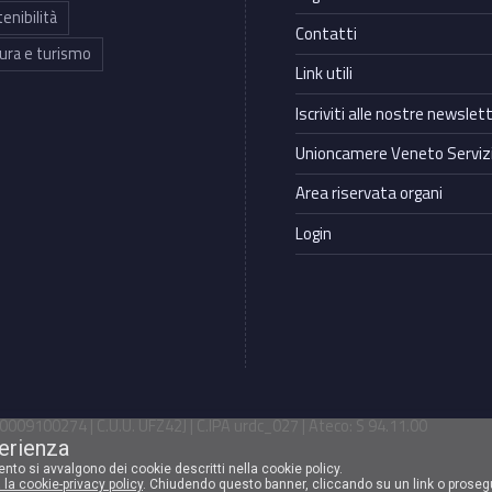
enibilità
Contatti
ura e turismo
Link utili
Iscriviti alle nostre newslet
Unioncamere Veneto Servizi
Area riservata organi
Login
009100274 | C.U.U. UFZ42J | C.IPA urdc_027 | Ateco: S 94.11.00
perienza
mento si avvalgono dei cookie descritti nella cookie policy.
 la cookie-privacy policy
. Chiudendo questo banner, cliccando su un link o proseg