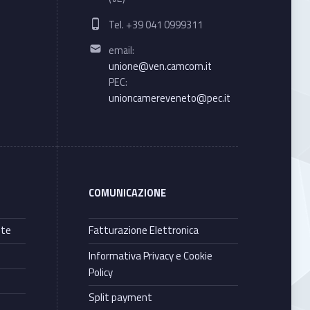
Phone number:
Tel. +39 041 0999311
Email address:
email:
unione@ven.camcom.it
PEC:
unioncamereveneto@pec.it
COMUNICAZIONE
nte
Fatturazione Elettronica
Informativa Privacy e Cookie
Policy
Split payment