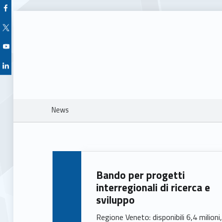
Facebook Unioncamere Veneto
Twitter Unioncamere Veneto
Youtube Unioncamere Veneto
Linkedin Unioncamere Veneto
Breadcrumbs navigation
News
N
Bando per progetti
e
interregionali di ricerca e
sviluppo
w
Regione Veneto: disponibili 6,4 milioni