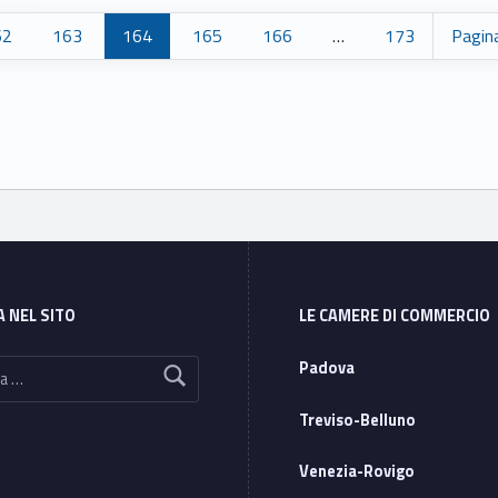
62
163
164
165
166
…
173
Pagin
A NEL SITO
LE CAMERE DI COMMERCIO
Padova
Treviso-Belluno
Venezia-Rovigo