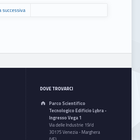
a successiva
DOVE TROVARCI
Address:
Parco Scientifico
Tecnologico Edificio Lybra -
Ingresso Vega 1
Via delle Industrie 19/d
30175 Venezia - Marghera
(VE)