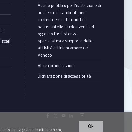
Avviso pubblico per l’istituzione di
un elenco di candidati per il
conferimento di incarichi di
natura intellettuale aventi ad
ter
oggetto l’assistenza
specialistica a supporto delle
 scarl
attività di Unioncamere del
Veneto
Altre comunicazioni
Dichiarazione di accessibilità
Torna in cima ↑
Facebook Unioncamere Veneto
Twitter Unioncamere Veneto
Youtube Unioncamere Veneto
Linkedin Unioncamere Veneto
Ok
uendo la navigazione in altra maniera,