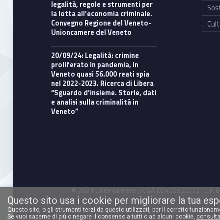
legalità, regole e strumenti per
Sost
la lotta all’economia criminale.
Convegno Regione del Veneto-
Cult
Unioncamere del Veneto
20/09/24: Legalità: crimine
proliferato in pandemia, in
Veneto quasi 56.000 reati spia
nel 2022-2023. Ricerca di Libera
“Sguardo d’insieme. Storie, dati
e analisi sulla criminalità in
Veneto”
© 2021 Unioncamere | P.IVA 02406800272 | C.F. 80
Questo sito usa i cookie per migliorare la tua es
Questo sito, o gli strumenti terzi da questo utilizzati, per il corretto funziona
Se vuoi saperne di più o negare il consenso a tutti o ad alcuni cookie,
consulta