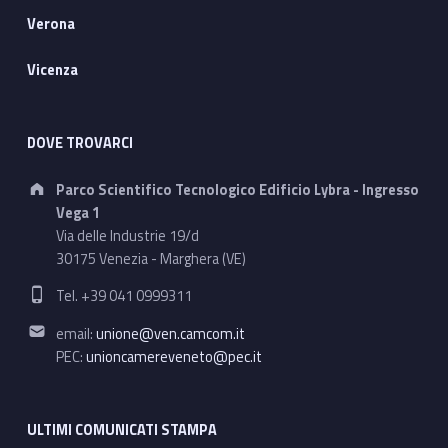
Verona
Vicenza
DOVE TROVARCI
Address:
Parco Scientifico Tecnologico Edificio Lybra - Ingresso
Vega 1
Via delle Industrie 19/d
30175 Venezia - Marghera (VE)
Phone number:
Tel. +39 041 0999311
Email address:
email:
unione@ven.camcom.it
PEC:
unioncamereveneto@pec.it
ULTIMI COMUNICATI STAMPA