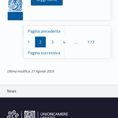
Pagina precedente
1
2
3
4
…
173
Pagina successiva
Ultima modifica: 27 Agosto 2025
Skip back to main navigation
Breadcrumbs navigation
News
Footer sidebar