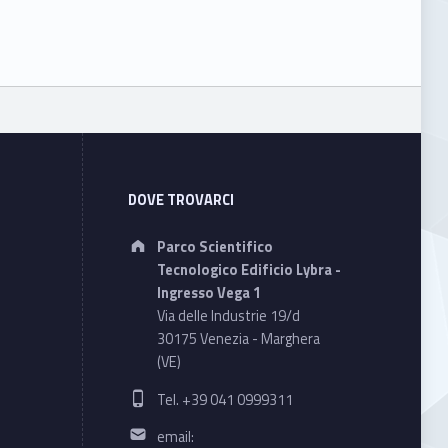
DOVE TROVARCI
Address:
Parco Scientifico
Tecnologico Edificio Lybra -
Ingresso Vega 1
Via delle Industrie 19/d
30175 Venezia - Marghera
(VE)
Phone number:
Tel. +39 041 0999311
Email address:
email: