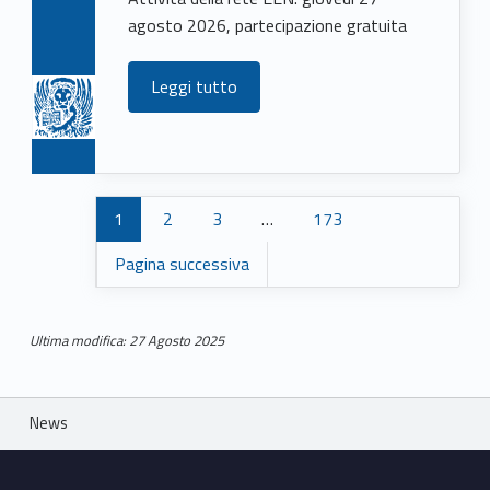
agosto 2026, partecipazione gratuita
Leggi tutto
1
2
3
…
173
Pagina successiva
Ultima modifica: 27 Agosto 2025
Skip back to main navigation
Breadcrumbs navigation
News
Footer sidebar