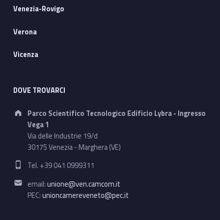
Venezia-Rovigo
Verona
Vicenza
DOVE TROVARCI
Address:
Parco Scientifico Tecnologico Edificio Lybra - Ingresso
Vega 1
Via delle Industrie 19/d
30175 Venezia - Marghera (VE)
Phone number:
Tel. +39 041 0999311
Email address:
email:
unione@ven.camcom.it
PEC:
unioncamereveneto@pec.it