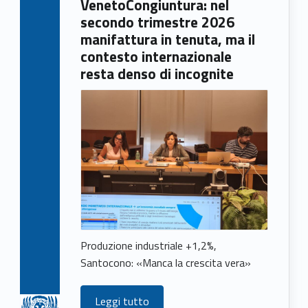
VenetoCongiuntura: nel
e
secondo trimestre 2026
w
manifattura in tenuta, ma il
contesto internazionale
s
resta denso di incognite
(
p
a
g
e
1
Produzione industriale +1,2%,
6
Santocono: «Manca la crescita vera»
7
Leggi tutto