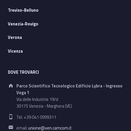
Treviso-Belluno
Venezia-Rovigo
Verona
Vicenza
DOVE TROVARCI
Address:
Parco Scientifico Tecnologico Edificio Lybra - Ingresso
Vega 1
Via delle Industrie 19/d
30175 Venezia - Marghera (VE)
Phone number:
Tel. +39 041 0999311
Email address:
email:
unione@ven.camcom.it