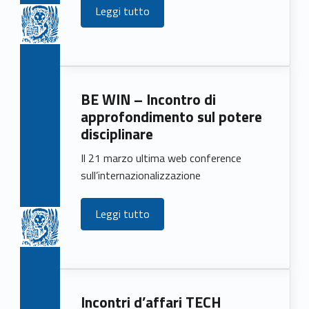
)
Leggi tutto
BE WIN – Incontro di
approfondimento sul potere
disciplinare
Il 21 marzo ultima web conference
sull’internazionalizzazione
Leggi tutto
Incontri d’affari TECH