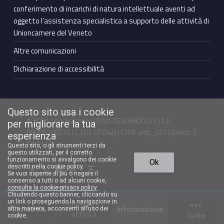
conferimento di incarichi di natura intellettuale aventi ad
oggetto l’assistenza specialistica a supporto delle attività di
Unioncamere del Veneto
Altre comunicazioni
Dichiarazione di accessibilità
Questo sito usa i cookie
© 2021 Unioncamere | P.IVA 02406800272 | C.F.
per migliorare la tua
80009100274 | C.U.U. UFZ42J | C.IPA urdc_027 | Ateco: S
esperienza
94.11.00
Questo sito, o gli strumenti terzi da
questo utilizzati, per il corretto
Torna in cima ↑
funzionamento si avvalgono dei cookie
Ok
Facebook Unioncamere Veneto
Twitter Unioncamere Veneto
Youtube Unioncamere Veneto
Linkedin Unioncamere Veneto
descritti nella cookie policy.
Se vuoi saperne di più o negare il
consenso a tutti o ad alcuni cookie,
consulta la cookie-privacy policy
.
Chiudendo questo banner, cliccando su
un link o proseguendo la navigazione in
Funzioni e
Chi siamo
Informazione
altra maniera, acconsenti all’uso dei
attività
Tutto
cookie.