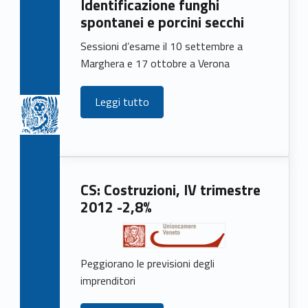
Identificazione funghi
e
spontanei e porcini secchi
w
Sessioni d’esame il 10 settembre a
s
Marghera e 17 ottobre a Verona
(
Leggi tutto
p
a
g
CS: Costruzioni, IV trimestre
e
2012 -2,8%
1
6
Peggiorano le previsioni degli
imprenditori
7