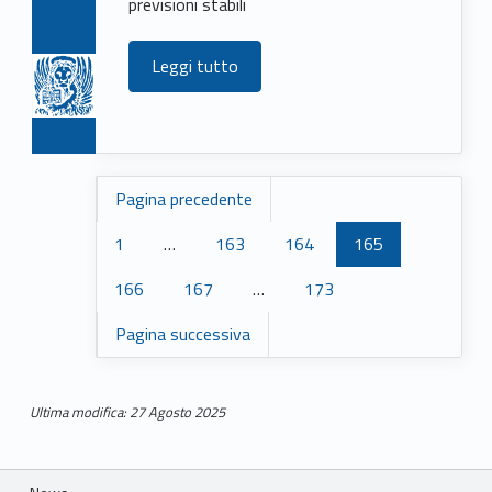
previsioni stabili
Leggi tutto
Pagina precedente
1
…
163
164
165
166
167
…
173
Pagina successiva
Ultima modifica: 27 Agosto 2025
Skip back to main navigation
Breadcrumbs navigation