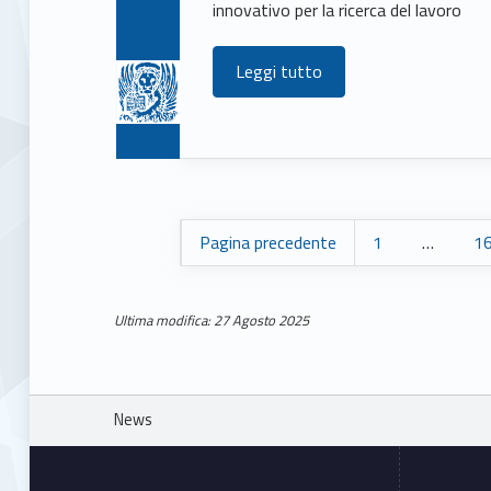
innovativo per la ricerca del lavoro
Leggi tutto
Pagina precedente
1
…
1
Ultima modifica: 27 Agosto 2025
Skip back to main navigation
Breadcrumbs navigation
News
Footer sidebar