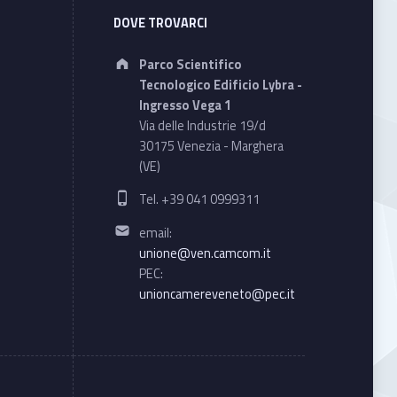
DOVE TROVARCI
Address:
Parco Scientifico
Tecnologico Edificio Lybra -
Ingresso Vega 1
Via delle Industrie 19/d
30175 Venezia - Marghera
(VE)
Phone number:
Tel. +39 041 0999311
Email address:
email:
unione@ven.camcom.it
PEC:
unioncamereveneto@pec.it