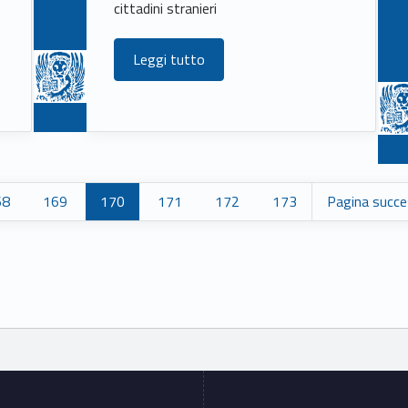
cittadini stranieri
Leggi tutto
68
169
170
171
172
173
Pagina succe