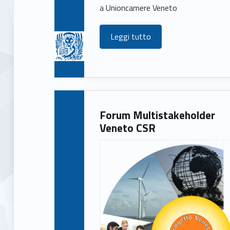
s
a Unioncamere Veneto
(
Leggi tutto
p
a
g
Forum Multistakeholder
Veneto CSR
e
1
6
7