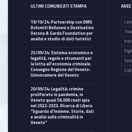
ULTIMI COMUNICATI STAMPA
AREE
Lavo
19/10/24: Partnership con DMO
Dolomiti Bellunesi e Destination
Tras
Verona & Garda Foundation per
analisi e studio di dati turistici
Inte
Digi
25/09/24: Sistema economico e
legalità, regole e strumenti per
Sost
la lotta all’economia criminale.
Convegno Regione del Veneto-
Cult
Unioncamere del Veneto
20/09/24: Legalità: crimine
proliferato in pandemia, in
Veneto quasi 56.000 reati spia
nel 2022-2023. Ricerca di Libera
“Sguardo d’insieme. Storie, dati
e analisi sulla criminalità in
Veneto”