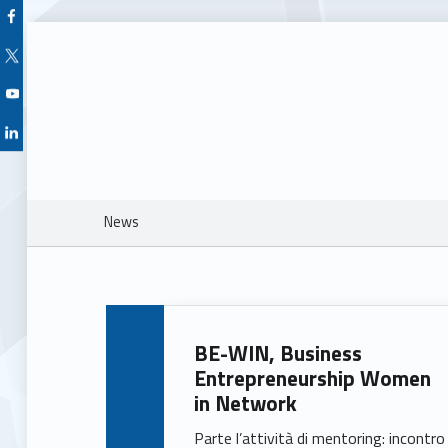
Facebook Unioncamere Veneto
Twitter Unioncamere Veneto
Youtube Unioncamere Veneto
Linkedin Unioncamere Veneto
Breadcrumbs navigation
News
N
BE-WIN, Business
e
Entrepreneurship Women
in Network
w
Parte l’attività di mentoring: incontro