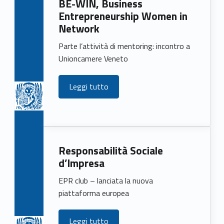
BE-WIN, Business
e
Entrepreneurship Women in
w
Network
s
Parte l’attività di mentoring: incontro a
Unioncamere Veneto
(
p
Leggi tutto
a
g
e
Responsabilità Sociale
d’Impresa
1
EPR club – lanciata la nuova
6
piattaforma europea
7
Leggi tutto