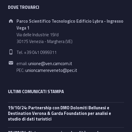
DOVE TROVARCI
Address:
Parco Scientifico Tecnologico Edificio Lybra - Ingresso
Vega 1
Via delle Industrie 19/d
30175 Venezia - Marghera (VE)
Phone number:
Tel. +39 041 0999311
Email address:
email:
unione@ven.camcom.it
PEC:
unioncamereveneto@pec.it
ULTIMI COMUNICATI STAMPA
19/10/24: Partnership con DMO Dolomiti Bellunesi e
Destination Verona & Garda Foundation per analisi e
studio di dati turistici