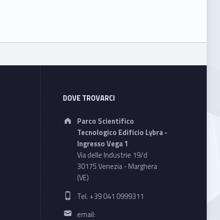
DOVE TROVARCI
Address:
Parco Scientifico
Tecnologico Edificio Lybra -
Ingresso Vega 1
Via delle Industrie 19/d
30175 Venezia - Marghera
(VE)
Phone number:
Tel. +39 041 0999311
Email address:
email: