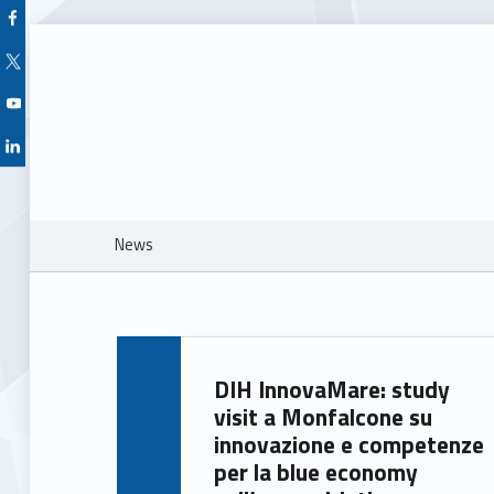
Facebook Unioncamere Veneto
Twitter Unioncamere Veneto
Youtube Unioncamere Veneto
Linkedin Unioncamere Veneto
Breadcrumbs navigation
News
N
DIH InnovaMare: study
e
visit a Monfalcone su
innovazione e competenze
w
per la blue economy