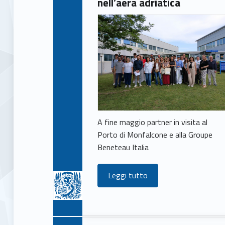
nell’aera adriatica
s
(
p
a
g
A fine maggio partner in visita al
e
Porto di Monfalcone e alla Groupe
Beneteau Italia
1
Leggi tutto
6
7