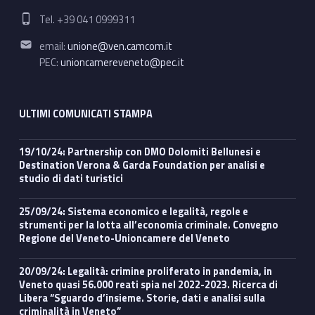
Phone number:
Tel. +39 041 0999311
Email address:
email:
unione@ven.camcom.it
PEC:
unioncamereveneto@pec.it
ULTIMI COMUNICATI STAMPA
19/10/24: Partnership con DMO Dolomiti Bellunesi e
Destination Verona & Garda Foundation per analisi e
studio di dati turistici
25/09/24: Sistema economico e legalità, regole e
strumenti per la lotta all’economia criminale. Convegno
Regione del Veneto-Unioncamere del Veneto
20/09/24: Legalità: crimine proliferato in pandemia, in
Veneto quasi 56.000 reati spia nel 2022-2023. Ricerca di
Libera “Sguardo d’insieme. Storie, dati e analisi sulla
criminalità in Veneto”