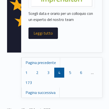
Scegli data e orario per un colloquio con
un esperto del nostro team
Leggi tutto
Pagina precedente
1
2
3
4
5
6
…
173
Pagina successiva