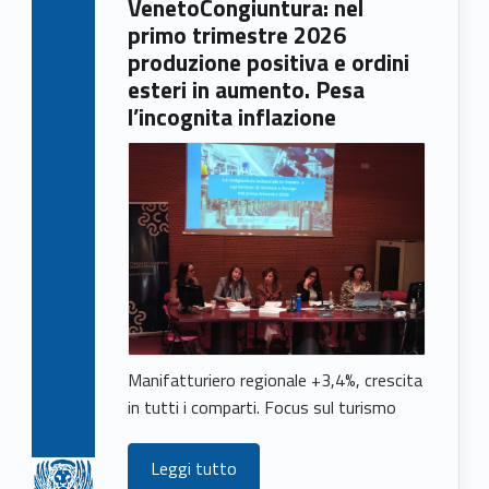
VenetoCongiuntura: nel
e
primo trimestre 2026
w
produzione positiva e ordini
esteri in aumento. Pesa
s
l’incognita inflazione
(
p
a
g
e
1
Manifatturiero regionale +3,4%, crescita
6
in tutti i comparti. Focus sul turismo
7
Leggi tutto