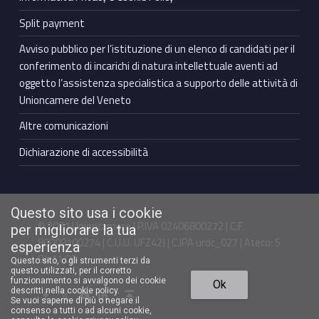
Split payment
Avviso pubblico per l’istituzione di un elenco di candidati per il
conferimento di incarichi di natura intellettuale aventi ad
oggetto l’assistenza specialistica a supporto delle attività di
Unioncamere del Veneto
Altre comunicazioni
Dichiarazione di accessibilità
Questo sito usa i cookie
© 2021 Unioncamere | P.IVA 02406800272 | C.F.
per migliorare la tua
80009100274 | C.U.U. UFZ42J | C.IPA urdc_027 | Ateco: S
esperienza
94.11.00
Questo sito, o gli strumenti terzi da
questo utilizzati, per il corretto
Torna in cima ↑
funzionamento si avvalgono dei cookie
Ok
Facebook Unioncamere Veneto
Twitter Unioncamere Veneto
Youtube Unioncamere Veneto
Linkedin Unioncamere Veneto
descritti nella cookie policy.
Se vuoi saperne di più o negare il
consenso a tutti o ad alcuni cookie,