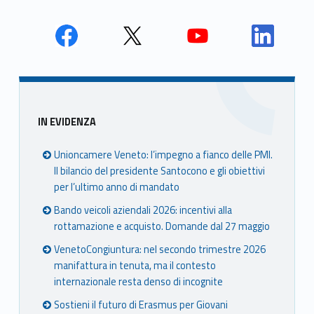
Skip back to main navigation
Face
Twit
Yout
Link
book
ter
ube
edin
Unio
Unio
Unio
Unio
nca
nca
nca
nca
Sidebar
IN EVIDENZA
mer
mer
mer
mer
e
e
e
e
Unioncamere Veneto: l’impegno a fianco delle PMI.
Ven
Ven
Ven
Ven
Il bilancio del presidente Santocono e gli obiettivi
eto
eto
eto
eto
per l’ultimo anno di mandato
Bando veicoli aziendali 2026: incentivi alla
rottamazione e acquisto. Domande dal 27 maggio
VenetoCongiuntura: nel secondo trimestre 2026
manifattura in tenuta, ma il contesto
internazionale resta denso di incognite
Sostieni il futuro di Erasmus per Giovani