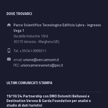
DOVE TROVARCI
Address:
Parco Scientifico Tecnologico Edificio Lybra - Ingresso
Vega 1
Via delle Industrie 19/d
30175 Venezia - Marghera (VE)
Phone number:
Tel. +39 041 0999311
Email address:
email:
unione@ven.camcom.it
PEC:
unioncamereveneto@pec.it
ULTIMI COMUNICATI STAMPA
19/10/24: Partnership con DMO Dolomiti Bellunesi e
Destination Verona & Garda Foundation per analisi e
studio di dati turistici