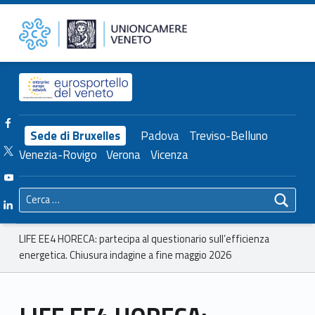
Primary Menu
Unioncamere del Veneto
LIFE EE4 HORECA: partecipa al questionario sull’efficienza energetica. Chiusura indagine a fine maggio 2026 – Unioncamere del Veneto
Header info sidebar
Facebook Unioncamere Veneto
Sede di Bruxelles
Padova
Treviso-Belluno
Twitter Unioncamere Veneto
Venezia-Rovigo
Verona
Vicenza
Youtube Unioncamere Veneto
Ricerca per:
Linkedin Unioncamere Veneto
Breadcrumbs navigation
LIFE EE4 HORECA: partecipa al questionario sull’efficienza
energetica. Chiusura indagine a fine maggio 2026