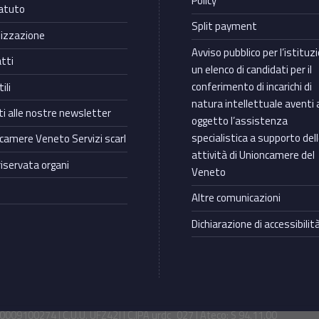
Policy
atuto
Split payment
izzazione
Avviso pubblico per l’istituz
tti
un elenco di candidati per il
conferimento di incarichi di
ili
natura intellettuale aventi 
iti alle nostre newsletter
oggetto l’assistenza
specialistica a supporto del
camere Veneto Servizi scarl
attività di Unioncamere del
riservata organi
Veneto
Altre comunicazioni
Dichiarazione di accessibilit
009100274 | C.U.U. UFZ42J | C.IPA urdc_027 | Ateco: S 94.11.00