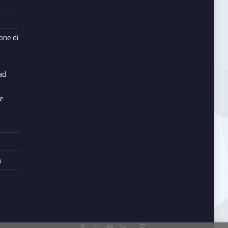
ione di
ad
le
à
Back to top ↑
Facebook Unioncamere Veneto
Twitter Unioncamere Veneto
Youtube Unioncamere Veneto
Linkedin Unioncamere Veneto