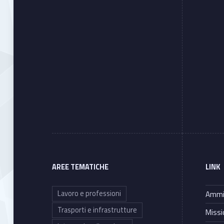
z
e
d
AREE TEMATICHE
LINK
Lavoro e professioni
Ammin
Trasporti e infrastrutture
Missi