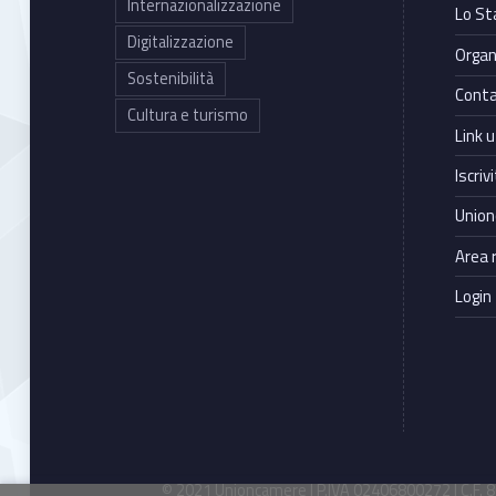
Internazionalizzazione
Lo St
Digitalizzazione
Organ
Sostenibilità
Conta
Cultura e turismo
Link ut
Iscriv
Union
Area 
Login
© 2021 Unioncamere | P.IVA 02406800272 | C.F. 80