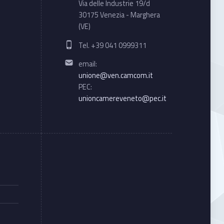
Via delle Industrie 19/d
30175 Venezia - Marghera
(VE)
Phone number:
Tel. +39 041 0999311
Email address:
email:
unione@ven.camcom.it
PEC:
unioncamereveneto@pec.it
e