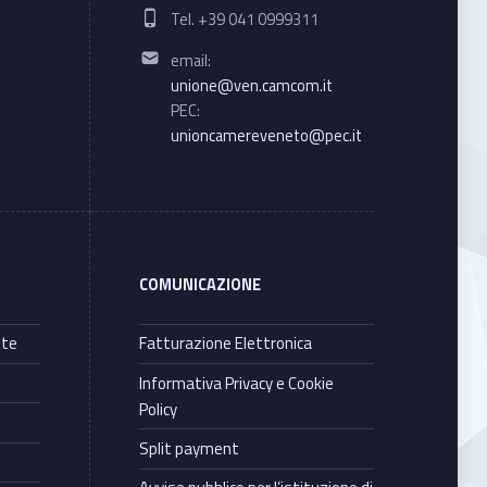
Phone number:
Tel. +39 041 0999311
Email address:
email:
unione@ven.camcom.it
PEC:
unioncamereveneto@pec.it
COMUNICAZIONE
nte
Fatturazione Elettronica
Informativa Privacy e Cookie
Policy
Split payment