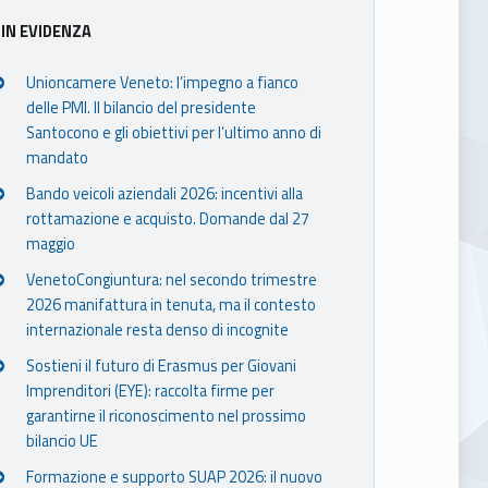
IN EVIDENZA
Unioncamere Veneto: l’impegno a fianco
delle PMI. Il bilancio del presidente
Santocono e gli obiettivi per l’ultimo anno di
mandato
Bando veicoli aziendali 2026: incentivi alla
rottamazione e acquisto. Domande dal 27
maggio
VenetoCongiuntura: nel secondo trimestre
2026 manifattura in tenuta, ma il contesto
internazionale resta denso di incognite
Sostieni il futuro di Erasmus per Giovani
Imprenditori (EYE): raccolta firme per
garantirne il riconoscimento nel prossimo
bilancio UE
Formazione e supporto SUAP 2026: il nuovo