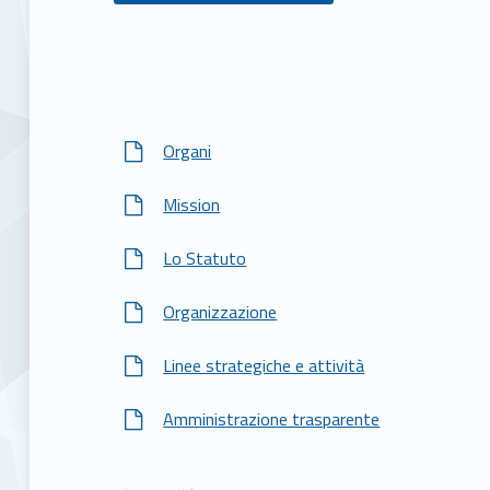
C
h
Organi
i
Mission
s
Lo Statuto
i
Organizzazione
a
Linee strategiche e attività
m
Amministrazione trasparente
o