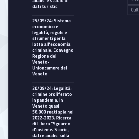
analisi e studio di
dati turistici
Cult
25/09/24: Sistema
economico e
legalità, regole e
strumenti per la
lotta all’economia
criminale. Convegno
Regione del
Veneto-
Unioncamere del
Veneto
20/09/24: Legalità:
crimine proliferato
in pandemia, in
Veneto quasi
56.000 reati spia nel
2022-2023. Ricerca
di Libera “Sguardo
d’insieme. Storie,
dati e analisi sulla