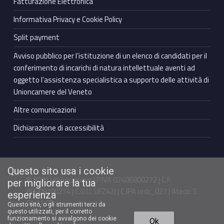
Fatturazione Elettronica
Informativa Privacy e Cookie Policy
Split payment
Avviso pubblico per l’istituzione di un elenco di candidati per il
conferimento di incarichi di natura intellettuale aventi ad
oggetto l’assistenza specialistica a supporto delle attività di
Unioncamere del Veneto
Altre comunicazioni
Dichiarazione di accessibilità
Questo sito usa i cookie
© 2021 Unioncamere | P.IVA 02406800272 | C.F.
per migliorare la tua
80009100274 | C.U.U. UFZ42J | C.IPA urdc_027 | Ateco: S
esperienza
94.11.00
Questo sito, o gli strumenti terzi da
questo utilizzati, per il corretto
Back to top ↑
funzionamento si avvalgono dei cookie
Ok
Facebook Unioncamere Veneto
Twitter Unioncamere Veneto
Youtube Unioncamere Veneto
Linkedin Unioncamere Veneto