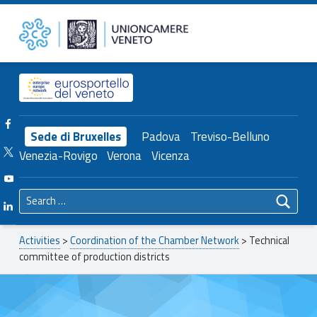
Primary Menu
Unioncamere del Veneto
Technical committee of production districts – Unioncamere del Veneto
Header info sidebar
Facebook Unioncamere Veneto
Sede di Bruxelles
Padova
Treviso-Belluno
Twitter Unioncamere Veneto
Venezia-Rovigo
Verona
Vicenza
Youtube Unioncamere Veneto
Search for:
Linkedin Unioncamere Veneto
Breadcrumbs navigation
Activities
>
Coordination of the Chamber Network
>
Technical
committee of production districts