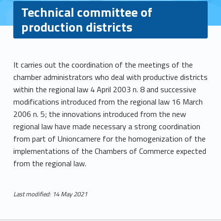
Technical committee of
production districts
T
It carries out the coordination of the meetings of the
chamber administrators who deal with productive districts
e
within the regional law 4 April 2003 n. 8 and successive
c
modifications introduced from the regional law 16 March
2006 n. 5; the innovations introduced from the new
h
regional law have made necessary a strong coordination
from part of Unioncamere for the homogenization of the
n
implementations of the Chambers of Commerce expected
i
from the regional law.
c
Last modified: 14 May 2021
a
Skip back to main navigation