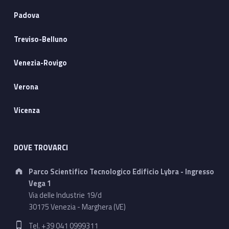
f
p
Padova
r
Treviso-Belluno
o
Venezia-Rovigo
d
Verona
u
Vicenza
c
t
DOVE TROVARCI
i
Address:
Parco Scientifico Tecnologico Edificio Lybra - Ingresso
o
Vega 1
Via delle Industrie 19/d
n
30175 Venezia - Marghera (VE)
d
Phone number:
Tel. +39 041 0999311