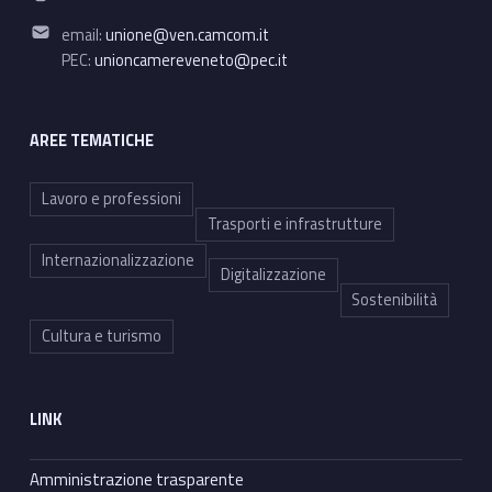
i
Email address:
email:
unione@ven.camcom.it
PEC:
unioncamereveneto@pec.it
s
t
AREE TEMATICHE
r
i
Lavoro e professioni
Trasporti e infrastrutture
c
Internazionalizzazione
Digitalizzazione
t
Sostenibilità
s
Cultura e turismo
LINK
Amministrazione trasparente