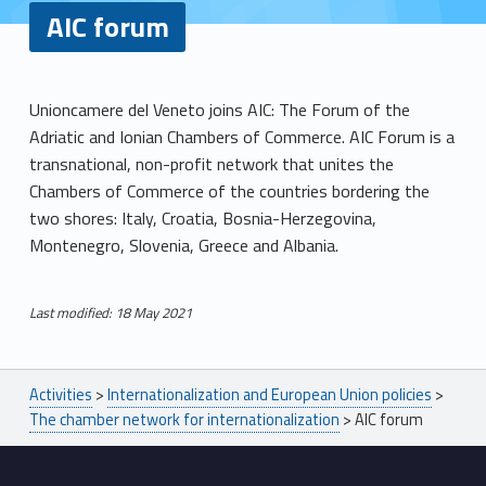
AIC forum
A
Unioncamere del Veneto joins AIC: The Forum of the
Adriatic and Ionian Chambers of Commerce. AIC Forum is a
I
transnational, non-profit network that unites the
C
Chambers of Commerce of the countries bordering the
two shores: Italy, Croatia, Bosnia-Herzegovina,
f
Montenegro, Slovenia, Greece and Albania.
o
Last modified: 18 May 2021
r
Skip back to main navigation
u
Breadcrumbs navigation
Activities
>
Internationalization and European Union policies
>
m
The chamber network for internationalization
>
AIC forum
Footer sidebar