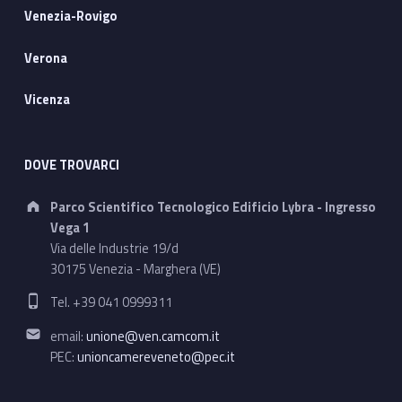
Venezia-Rovigo
Verona
Vicenza
DOVE TROVARCI
Address:
Parco Scientifico Tecnologico Edificio Lybra - Ingresso
Vega 1
Via delle Industrie 19/d
30175 Venezia - Marghera (VE)
Phone number:
Tel. +39 041 0999311
Email address:
email:
unione@ven.camcom.it
PEC:
unioncamereveneto@pec.it