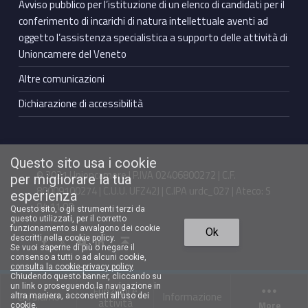
Avviso pubblico per l’istituzione di un elenco di candidati per il
conferimento di incarichi di natura intellettuale aventi ad
oggetto l’assistenza specialistica a supporto delle attività di
Unioncamere del Veneto
Altre comunicazioni
Dichiarazione di accessibilità
Questo sito usa i cookie
© 2021 Unioncamere | P.IVA 02406800272 | C.F.
per migliorare la tua
80009100274 | C.U.U. UFZ42J | C.IPA urdc_027 | Ateco: S
esperienza
94.11.00
Questo sito, o gli strumenti terzi da
questo utilizzati, per il corretto
Back to top ↑
funzionamento si avvalgono dei cookie
Ok
Facebook Unioncamere Veneto
Twitter Unioncamere Veneto
Youtube Unioncamere Veneto
Linkedin Unioncamere Veneto
descritti nella cookie policy.
Se vuoi saperne di più o negare il
consenso a tutti o ad alcuni cookie,
consulta la cookie-privacy policy
.
Chiudendo questo banner, cliccando su
un link o proseguendo la navigazione in
Funzioni e
Chi siamo
Informazione
altra maniera, acconsenti all’uso dei
attività
More
cookie.