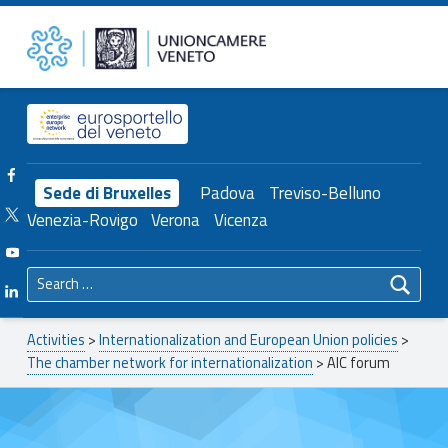
Primary Menu
AIC forum – Unioncamere del Veneto
Unioncamere del Veneto
Header info sidebar
Facebook Unioncamere Veneto
Sede di Bruxelles
Padova
Treviso-Belluno
Twitter Unioncamere Veneto
Venezia-Rovigo
Verona
Vicenza
Youtube Unioncamere Veneto
Search for:
Linkedin Unioncamere Veneto
Breadcrumbs navigation
Activities
>
Internationalization and European Union policies
>
The chamber network for internationalization
>
AIC forum