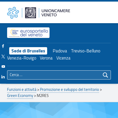
Primary Menu
M2RES – Unioncamere del Veneto
Unioncamere del Veneto
Header info sidebar
Facebook Unioncamere Veneto
Sede di Bruxelles
Padova
Treviso-Belluno
Twitter Unioncamere Veneto
Venezia-Rovigo
Verona
Vicenza
Youtube Unioncamere Veneto
Ricerca per:
Linkedin Unioncamere Veneto
Breadcrumbs navigation
Funzioni e attività
>
Promozione e sviluppo del territorio
>
Green Economy
>
M2RES