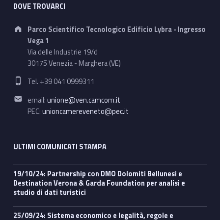
DOVE TROVARCI
Address:
Parco Scientifico Tecnologico Edificio Lybra - Ingresso
Vega 1
Via delle Industrie 19/d
30175 Venezia - Marghera (VE)
Phone number:
Tel. +39 041 0999311
Email address:
email:
unione@ven.camcom.it
PEC:
unioncamereveneto@pec.it
ULTIMI COMUNICATI STAMPA
19/10/24: Partnership con DMO Dolomiti Bellunesi e
Destination Verona & Garda Foundation per analisi e
studio di dati turistici
25/09/24: Sistema economico e legalità, regole e