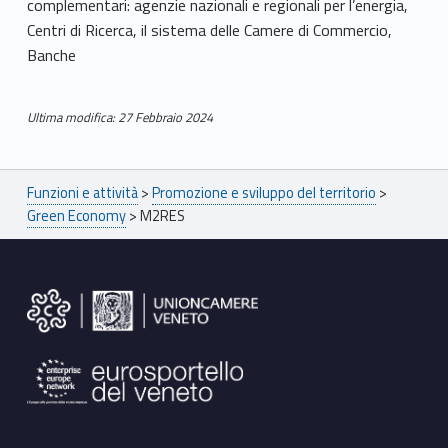
complementari: agenzie nazionali e regionali per l’energia,
Centri di Ricerca, il sistema delle Camere di Commercio,
Banche
Ultima modifica: 27 Febbraio 2024
Skip back to main navigation
Breadcrumbs navigation
Funzioni e attività
>
Promozione e sviluppo del territorio
>
Green Economy
>
M2RES
Footer sidebar