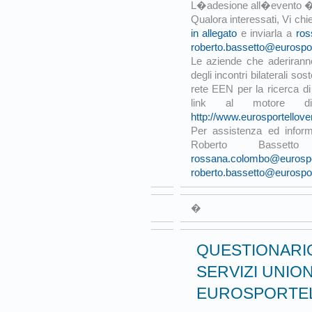
L�adesione all�evento � 
Qualora interessati, Vi ch
in allegato
e inviarla a
ros
roberto.bassetto@eurosport
Le aziende che aderirann
degli incontri bilaterali so
rete EEN per la ricerca di
link al motore d
http://www.eurosportellove
Per assistenza ed infor
Roberto Basset
rossana.colombo@eurospor
roberto.bassetto@eurosport
�
QUESTIONARIO
SERVIZI UNIO
EUROSPORTEL