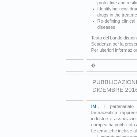
protective and resil
Identifying new dru
drugs in the treatm
Re-defining clinica
diseases
Testo del bando disponi
Scadenza per la prese
Per ulteriori informazio
�
PUBBLICAZIONE
DICEMBRE 201
IMI
, il partenariato 
farmaceutica rappres
industrie e associazi
europea ha pubblicato 
Le tematiche incluse al
Understandinghypo