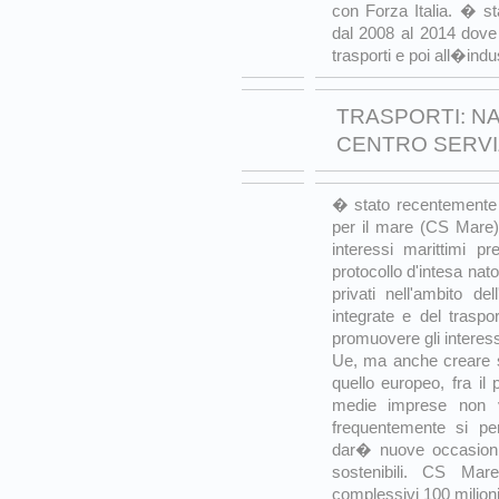
con Forza Italia. � 
dal 2008 al 2014 dove 
trasporti e poi all�indus
TRASPORTI: NA
CENTRO SERVIZ
� stato recentemente 
per il mare (CS Mare).
interessi marittimi pr
protocollo d'intesa nato
privati nell'ambito de
integrate e del traspo
promuovere gli interessi
Ue, ma anche creare sc
quello europeo, fra il 
medie imprese non v
frequentemente si per
dar� nuove occasioni 
sostenibili. CS Mare
complessivi 100 milioni