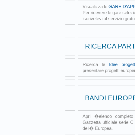
Visualizza le
GARE D'AP
Per ricevere le gare selezi
iscrivetevi al servizio gratu
RICERCA PAR
Ricerca le
Idee progett
presentare progetti europei 
BANDI EUROPE
Apri l�elenco complet
Gazzetta ufficiale serie C 
dell� Europea.