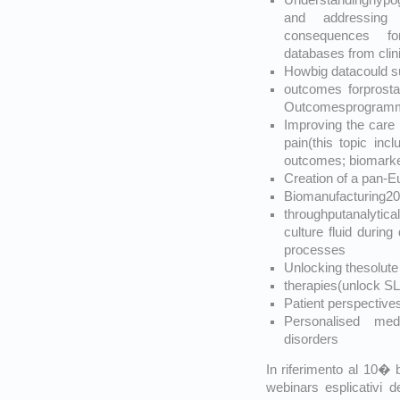
and addressing 
consequences fo
databases from clinic
Howbig datacould su
outcomes forprosta
Outcomesprogram
Improving the care 
pain(this topic inc
outcomes; biomarker
Creation of a pan-Eu
Biomanufacturing202
throughputanalytic
culture fluid durin
processes
Unlocking thesolute 
therapies(unlock S
Patient perspectives
Personalised med
disorders
In riferimento al 10� 
webinars esplicativi d