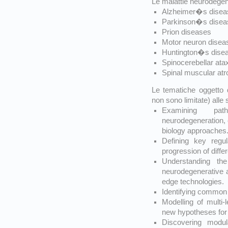
Le malattie neurodegen
Alzheimer�s diseas
Parkinson�s diseas
Prion diseases
Motor neuron disea
Huntington�s dise
Spinocerebellar ata
Spinal muscular at
Le tematiche oggetto 
non sono limitate) alle 
Examining pat
neurodegeneration, 
biology approaches
Defining key regul
progression of diffe
Understanding the
neurodegenerative a
edge technologies.
Identifying commo
Modelling of multi-
new hypotheses for b
Discovering modul