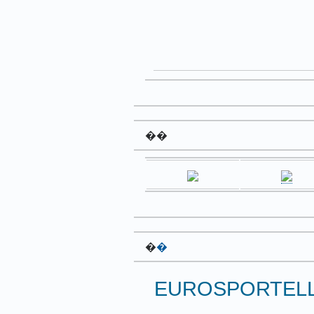
��
�
�
EUROSPORTEL