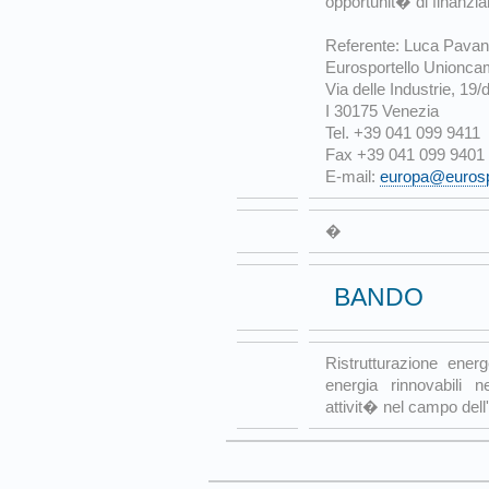
opportunit� di finanzia
Referente: Luca Pavan
Eurosportello Unionca
Via delle Industrie, 19/
I 30175 Venezia
Tel. +39 041 099 9411
Fax +39 041 099 9401
E-mail:
europa@eurospo
�
BANDO
Ristrutturazione energe
energia rinnovabili n
attivit� nel campo dell