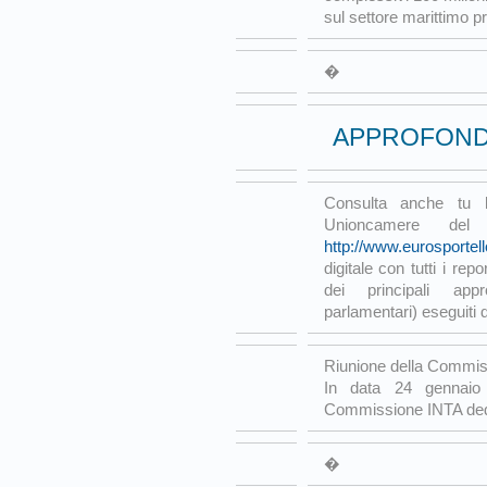
sul settore marittimo p
�
APPROFONDI
Consulta anche tu l'
Unioncamere del
http://www.eurosportell
digitale con tutti i rep
dei principali app
parlamentari) eseguiti 
Riunione della Commis
In data 24 gennaio
Commissione INTA ded
�