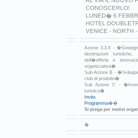
AL VIA IL NUOVO 
CONOSCERLO!
LUNED� 6 FEBBRA
HOTEL DOUBLETR
VENICE - NORTH 
Azione 3.3.4 - �Sostegno
destinazioni turistiche,
dell�offerta e innovazi
organizzativa�
Sub-Azione B - �Sviluppo
club di prodotto�
Sub Azione C - �Investi
turistico�
Invito
.
Programma
��
Si prega per motivi organ
�