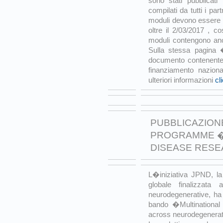
sono stati pubblicati
compilati da tutti i par
moduli devono essere 
oltre il 2/03/2017 , c
moduli contengono anch
Sulla stessa pagina �
documento contenente i
finanziamento nazional
ulteriori informazioni
cl
PUBBLICAZION
PROGRAMME �
DISEASE RES
L�iniziativa JPND, la 
globale finalizzata 
neurodegenerative, ha 
bando �Multinational 
across neurodegenera