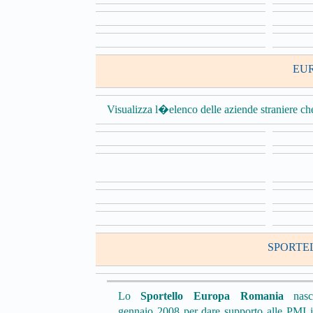
EU
Visualizza l�elenco delle aziende straniere c
SPORTE
Lo
Sportello Europa Romania
nasc
gennaio 2008 per dare supporto alle PMI i