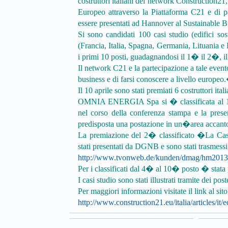
costruttori italiani del network Construction21,
Europeo attraverso la Piattaforma C21 e di p
essere presentati ad Hannover al Sustainable 
Si sono candidati 100 casi studio (edifici sost
(Francia, Italia, Spagna, Germania, Lituania e R
i primi 10 posti, guadagnandosi il 1� il 2�, 
Il network C21 e la partecipazione a tale evento 
business e di farsi conoscere a livello europeo
Il 10 aprile sono stati premiati 6 costruttori ita
OMNIA ENERGIA Spa si � classificata al 1� p
nel corso della conferenza stampa e la presen
predisposta una postazione in un�area accanto
La premiazione del 2� classificato �La Cas
stati presentati da DGNB e sono stati trasmessi
http://www.tvonweb.de/kunden/dmag/hm2013
Per i classificati dal 4� al 10� posto � stat
I casi studio sono stati illustrati tramite dei 
Per maggiori informazioni visitate il link al sito
http://www.construction21.eu/italia/articles/it/