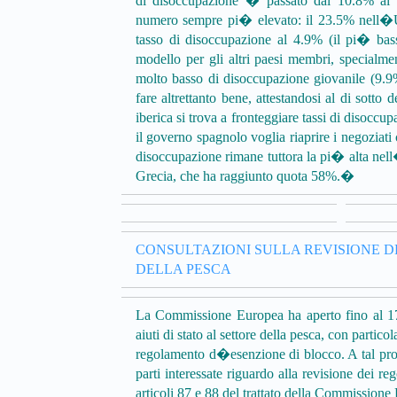
di disoccupazione � passato dal 10.8% al 
numero sempre pi� elevato: il 23.5% nell�
tasso di disoccupazione al 4.9% (il pi� bas
modello per gli altri paesi membri, specialme
molto basso di disoccupazione giovanile (9.9%
fare altrettanto bene, attestandosi al di sotto
iberica si trova a fronteggiare tassi di disoc
il governo spagnolo voglia riaprire i negozia
disoccupazione rimane tuttora la pi� alta nel
Grecia, che ha raggiunto quota 58%.�
CONSULTAZIONI SULLA REVISIONE DE
DELLA PESCA
La Commissione Europea ha aperto fino al 17 
aiuti di stato al settore della pesca, con parti
regolamento d�esenzione di blocco. A tal prop
parti interessate riguardo alla revisione dei 
articoli 87 e 88 del trattato della Commissione 