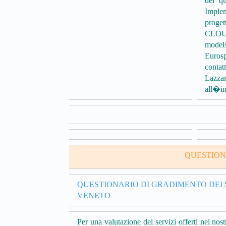
del q
Implem
proge
CLOUD
model
Euros
contat
Lazza
all�in
QUESTION
QUESTIONARIO DI GRADIMENTO DEI 
VENETO
Per una valutazione dei servizi offerti nel nos