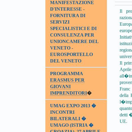
MANIFESTAZIONE
D'INTERESSE -
Il pr
FORNITURA DI
razion
SERVIZI
Europ
SPECIALISTICI E DI
europ
CONSULENZA PER
Initia
UNIONCAMERE DEL
istitu
VENETO -
region
EUROSPORTELLO
univers
DEL VENETO
Il pri
April
PROGRAMMA
all�in
ERASMUS PER
proven
GIOVANI
Franc 
IMPRENDITORI
�
della 
l�imp
UMAG EXPO 2013 �
quanto
INCONTRI
detti 
BILATERALI �
UE.
UMAGO (ISTRIA �
CROAZIA), 27 APRILE