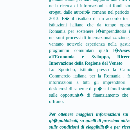
nella ricerca di informazioni sui fondi stru
erogati dalle autorit� romene nel period
2013. E� il risultato di un accordo tra 
istituzioni italiane che da tempo oper
Romania per sostenere l�imprenditoria it
nei suoi processi di internazionalizzazione
vantano notevole esperienza nella gesti
programmi comunitari quali l�
Asses
all'Economia e Sviluppo, Rice
Innovazione della Regione del Veneto
.
Lo Sportello, istituito presso la Cam
Commercio italiana per la Romania , fo
informazioni a tutti gli imprenditori it
desiderosi di saperne di pi� sui fondi strutt
sulle opportunit� di finanziamento che 
offrono.
Per ottenere maggiori informazioni sui
gi� pubblicati, su quelli di prossima attiv
sulle condizioni di eleggibilit� e per rice