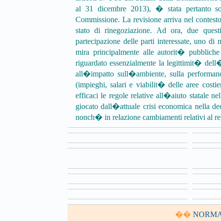
al 31 dicembre 2013), � stata pertanto so
Commissione. La revisione arriva nel contesto
stato di rinegoziazione. Ad ora, due questio
partecipazione delle parti interessate, uno di 
mira principalmente alle autorit� pubbliche
riguardato essenzialmente la legittimit� dell�a
all�impatto sull�ambiente, sulla performance
(impieghi, salari e viabilit� delle aree cost
efficaci le regole relative all�aiuto statale ne
giocato dall�attuale crisi economica nella dec
nonch� in relazione cambiamenti relativi al 
��
NORMA