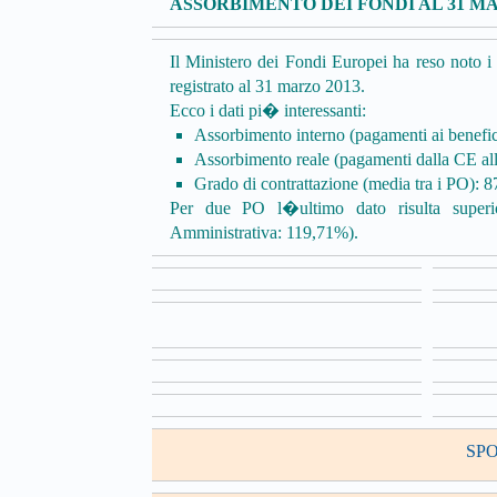
ASSORBIMENTO DEI FONDI AL 31 MA
Il Ministero dei Fondi Europei ha reso noto i d
registrato al 31 marzo 2013.
Ecco i dati pi� interessanti:
Assorbimento interno (pagamenti ai benefic
Assorbimento reale (pagamenti dalla CE a
Grado di contrattazione (media tra i PO): 
Per due PO l�ultimo dato risulta sup
Amministrativa: 119,71%).
SP