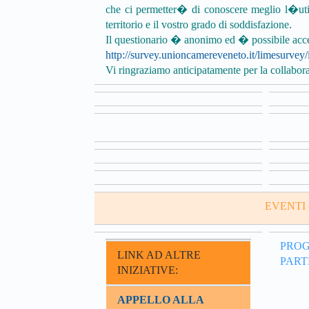
che ci permetter� di conoscere meglio l�utili
territorio e il vostro grado di soddisfazione.
Il questionario � anonimo ed � possibile acc
http://survey.unioncamereveneto.it/limesurve
Vi ringraziamo anticipatamente per la collabor
EVENTI 
PROG
LINK AD ALTRE
PART
INIZIATIVE:
APPELLO ALLA