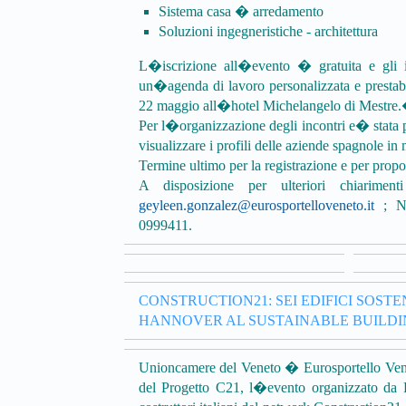
Sistema casa � arredamento
Soluzioni ingegneristiche - architettura
L�iscrizione all�evento � gratuita e gli in
un�agenda di lavoro personalizzata e prestabili
22 maggio all�hotel Michelangelo di Mestre
Per l�organizzazione degli incontri e� stata
visualizzare i profili delle aziende spagnole in
Termine ultimo per la registrazione e per propor
A disposizione per ulteriori chiarime
geyleen.gonzalez@eurosportelloveneto.it
; Ni
0999411.
CONSTRUCTION21: SEI EDIFICI SOSTEN
HANNOVER AL SUSTAINABLE BUILD
Unioncamere del Veneto � Eurosportello Venet
del Progetto C21, l�evento organizzato