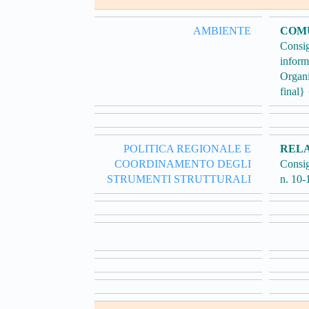
AMBIENTE
COM
Consig
infor
Organ
final
POLITICA REGIONALE E
REL
COORDINAMENTO DEGLI
Consig
STRUMENTI STRUTTURALI
n. 10