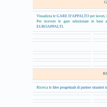
G
Visualizza le
GARE D'APPALTO
per lavori, 
Per ricevere le gare selezionate in base al
EUROAPPALTI
.
R
Ricerca le
Idee progettuali di partner stranieri
in