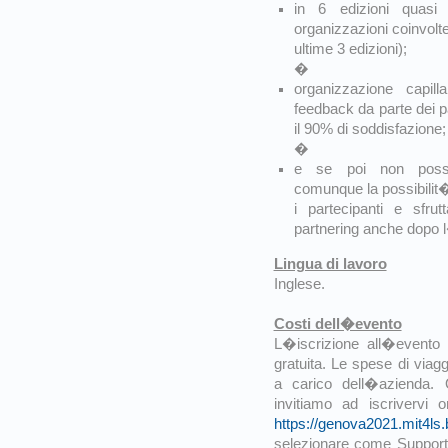
in 6 edizioni quasi 
organizzazioni coinvolte
ultime 3 edizioni);
�
organizzazione capill
feedback da parte dei p
il 90% di soddisfazione;
�
e se poi non posso
comunque la possibilit� 
i partecipanti e sfrut
partnering anche dopo 
Lingua di lavoro
Inglese.
Costi dell�evento
L�iscrizione all�evento d
gratuita. Le spese di viagg
a carico dell�azienda. Q
invitiamo ad iscrivervi o
https://genova2021.mit4ls.
selezionare come Suppor