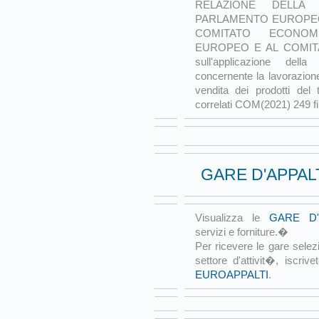
RELAZIONE DELLA
PARLAMENTO EUROPEO,
COMITATO ECONO
EUROPEO E AL COMIT
sull'applicazione della
concernente la lavorazione
vendita dei prodotti del 
correlati COM(2021) 249 fi
GARE D'APPAL
Visualizza le
GARE D'
servizi e forniture.�
Per ricevere le gare selez
settore d'attivit�, iscrive
EUROAPPALTI
.