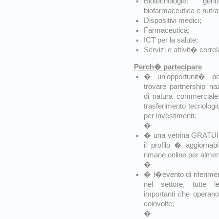
Biotecnologie: gen
biofarmaceutica e nutra
Dispositivi medici;
Farmaceutica;
ICT per la salute;
Servizi e attivit� correl
Perch� partecipare
� un'opportunit� pe
trovare partnership naz
di natura commerciale,
trasferimento tecnologic
per investimenti;
�
� una vetrina GRATUITA
il profilo � aggiorna
rimane online per almen
�
� l�evento di riferiment
nel settore, tutte l
importanti che operano
coinvolte;
�