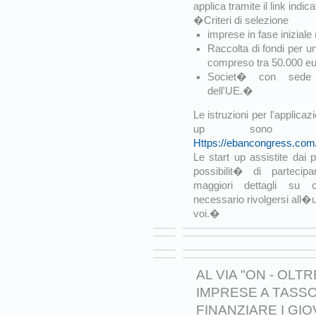
applica tramite il link indica
�Criteri di selezione
imprese in fase iniziale
Raccolta di fondi per u
compreso tra 50.000 e
Societ� con sede 
dell'UE.�
Le istruzioni per l'applicaz
up sono disp
Https://ebancongress.com
Le start up assistite dai
possibilit� di partecip
maggiori dettagli su
necessario rivolgersi all�
voi.�
AL VIA "ON - OLT
IMPRESE A TASSO
FINANZIARE I GIO