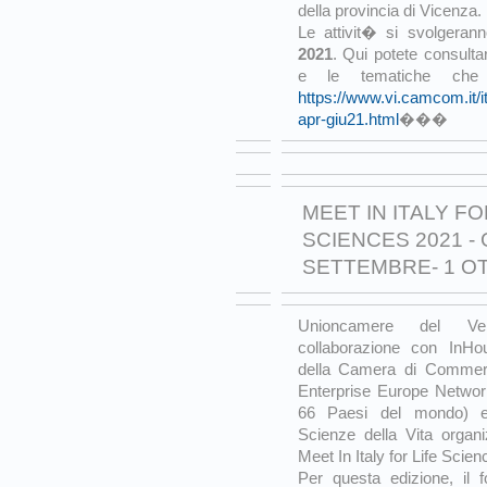
della provincia di Vicenza.
Le attivit� si svolgera
2021
. Qui potete consultar
e le tematiche che v
https://www.vi.camcom.it/i
apr-giu21.html
���
MEET IN ITALY FO
SCIENCES 2021 -
SETTEMBRE- 1 O
Unioncamere del Vene
collaborazione con InHo
della Camera di Commerc
Enterprise Europe Network 
66 Paesi del mondo) e 
Scienze della Vita organ
Meet In Italy for Life S
Per questa edizione, il 