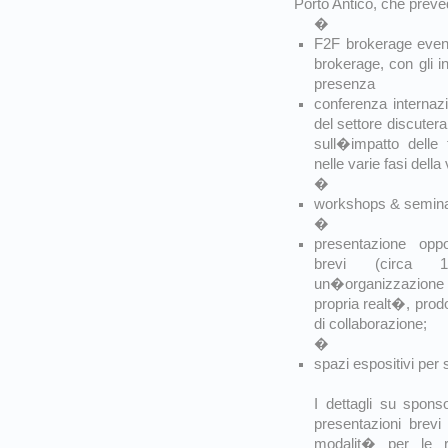
Porto Antico, che preve
�
F2F brokerage event
brokerage, con gli in
presenza
conferenza internazi
del settore discuter
sull�impatto delle 
nelle varie fasi della
�
workshops & seminar
�
presentazione oppo
brevi (circa
un�organizzazione
propria realt�, prodo
di collaborazione;
�
spazi espositivi per 
I dettagli su spons
presentazioni brevi 
modalit� per le re