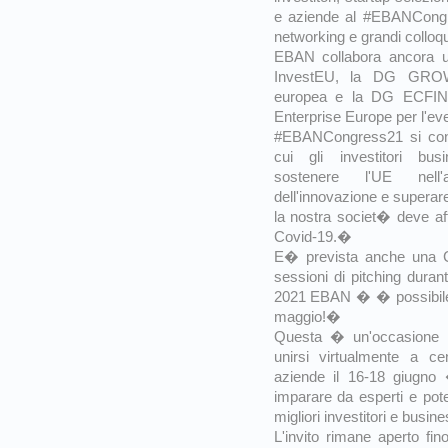
e aziende al #EBANCongre
networking e grandi colloq
EBAN collabora ancora un
InvestEU, la DG GROW
europea e la DG ECFIN
Enterprise Europe per l'e
#EBANCongress21 si con
cui gli investitori bu
sostenere l'UE nell'
dell'innovazione e superar
la nostra societ� deve aff
Covid-19.�
E� prevista anche una Ca
sessioni di pitching duran
2021 EBAN � � possibile 
maggio!�
Questa � un'occasione d
unirsi virtualmente a cen
aziende il 16-18 giugno
imparare da esperti e poter
migliori investitori e busi
L'invito rimane aperto f