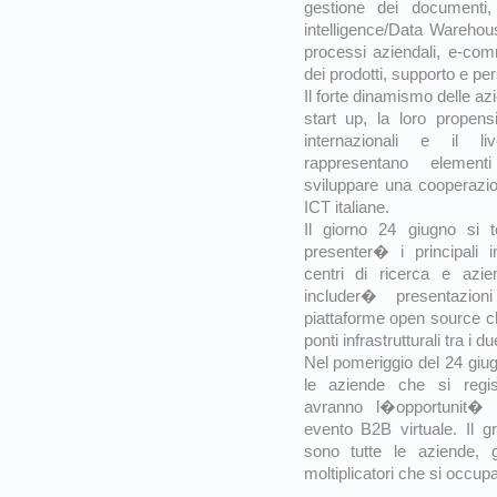
gestione dei documenti
intelligence/Data Warehous
processi aziendali, e-c
dei prodotti, supporto e pe
Il forte dinamismo delle azi
start up, la loro propensi
internazionali e il l
rappresentano elemen
sviluppare una cooperazi
ICT italiane.
Il giorno 24 giugno si
presenter� i principali int
centri di ricerca e azi
includer� presentazio
piattaforme open source c
ponti infrastrutturali tra i d
Nel pomeriggio del 24 giug
le aziende che si regist
avranno l�opportunit� 
evento B2B virtuale. Il gr
sono tutte le aziende, g
moltiplicatori che si occupa