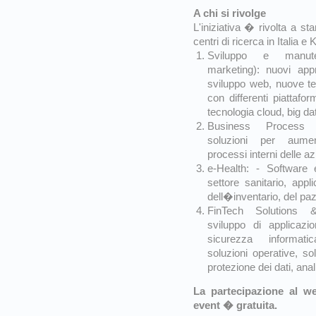
A chi si rivolge
L'iniziativa � rivolta a st
centri di ricerca in Italia e
Sviluppo e manut
marketing): nuovi appr
sviluppo web, nuove te
con differenti piattaf
tecnologia cloud, big dat
Business Process 
soluzioni per aument
processi interni delle a
e-Health: - Software e
settore sanitario, appl
dell�inventario, del pazi
FinTech Solutions 
sviluppo di applicazio
sicurezza informat
soluzioni operative, sol
protezione dei dati, anali
La partecipazione al w
event � gratuita.