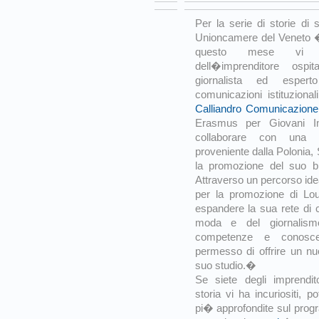
Per la serie di storie d
Unioncamere del Veneto �
questo mese vi pr
dell�imprenditore ospit
giornalista ed esper
comunicazioni istituziona
Calliandro Comunicazione
Erasmus per Giovani Im
collaborare con una g
proveniente dalla Polonia
la promozione del suo br
Attraverso un percorso ide
per la promozione di Lou
espandere la sua rete di c
moda e del giornalism
competenze e conosc
permesso di offrire un nuo
suo studio.�
Se siete degli imprendit
storia vi ha incuriositi, p
pi� approfondite sul prog