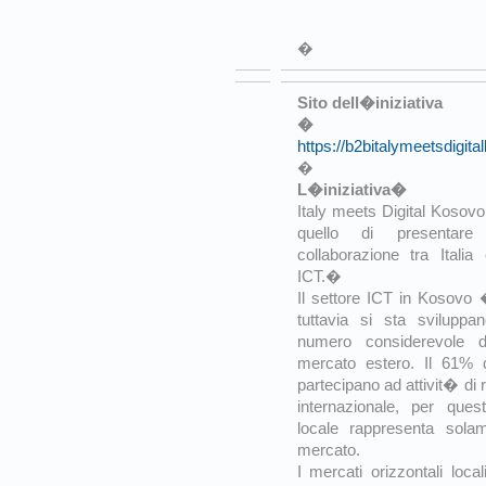
�
Sito dell�iniziativa
�
https://b2bitalymeetsdigit
�
L�iniziativa�
Italy meets Digital Kosovo
quello di presentare
collaborazione tra Itali
ICT.�
Il settore ICT in Kosovo 
tuttavia si sta svilupp
numero considerevole d
mercato estero. Il 61% 
partecipano ad attivit� di r
internazionale, per que
locale rappresenta sola
mercato.
I mercati orizzontali loca