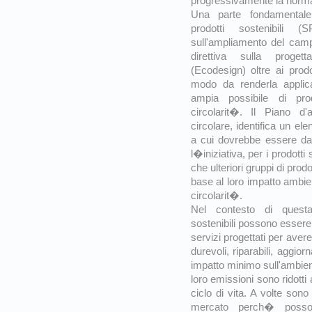
progressivamente la norm
Una parte fondamentale 
prodotti sostenibili 
sull'ampliamento del camp
direttiva sulla progett
(Ecodesign) oltre ai prodot
modo da renderla appli
ampia possibile di pro
circolarit�. Il Piano d
circolare, identifica un el
a cui dovrebbe essere dat
l�iniziativa, per i prodotti
che ulteriori gruppi di prodo
base al loro impatto ambien
circolarit�.
Nel contesto di questa
sostenibili possono essere
servizi progettati per aver
durevoli, riparabili, aggior
impatto minimo sull'ambient
loro emissioni sono ridotti 
ciclo di vita. A volte sono 
mercato perch� posso