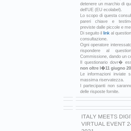
detenere un marchio di qua
dell'UE (EU ecolabel).
Lo scopo di questa consul
pareri chiave e testim
previste dalle piccole e m
Di seguito il
link
al question
consultazione.
Ogni operatore interessato
rispondere al questio
Commissione, dando un con
Il questionario dovr� es
non oltre l�11 giugno 2
Le informazioni inviate s
massima riservatezza.
I partecipanti non saranno
delle risposte fornite.
ITALY MEETS DIG
VIRTUAL EVENT 2