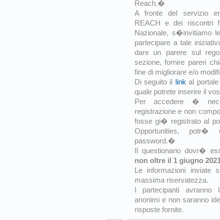
Reach.�
A fronte del servizio e
REACH e dei riscontri 
Nazionale, s�invitiamo le
partecipare a tale iniziat
dare un parere sul rego
sezione, fornire pareri ch
fine di migliorare e/o modif
Di seguito il
link
al portal
quale potrete inserire il vo
Per accedere � neces
registrazione e non compor
fosse gi� registrato al p
Opportunities, potr� 
password.�
Il questionario dovr� es
non oltre il 1 giugno 202
Le informazioni inviate s
massima riservatezza.
I partecipanti avranno 
anonimi e non saranno ident
risposte fornite.