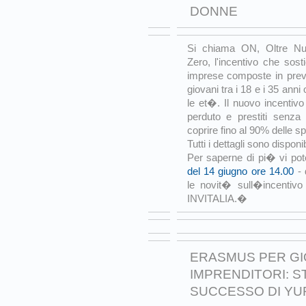
DONNE
Si chiama ON, Oltre N
Zero, l'incentivo che sost
imprese composte in prev
giovani tra i 18 e i 35 anni
le et�. Il nuovo incentivo 
perduto e prestiti senza
coprire fino al 90% delle s
Tutti i dettagli sono disponi
Per saperne di pi� vi pot
del 14 giugno ore 14.00
- 
le novit� sull�incentivo 
INVITALIA.�
ERASMUS PER GI
IMPRENDITORI: ST
SUCCESSO DI YU