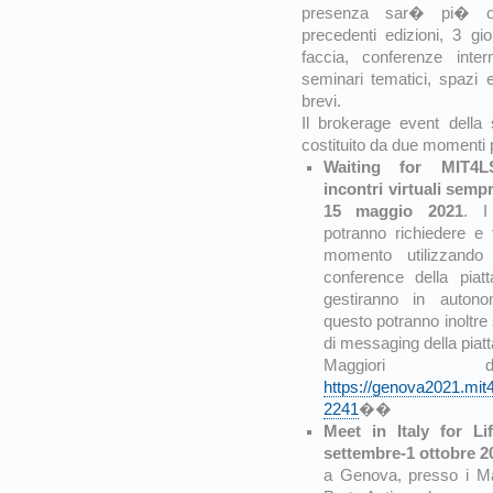
presenza sar� pi� o
precedenti edizioni, 3 gio
faccia, conferenze inte
seminari tematici, spazi e
brevi.
Il brokerage event della
costituito da due momenti p
Waiting for MIT4L
incontri virtuali sempr
15 maggio 2021
. I 
potranno richiedere e f
momento utilizzando
conference della piat
gestiranno in autono
questo potranno inoltre 
di messaging della piat
Maggiori de
https://genova2021.mit
2241
��
Meet in Italy for Li
settembre-1 ottobre 2
a Genova, presso i M