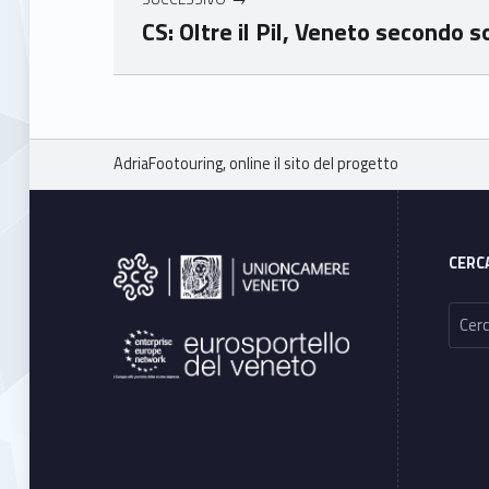
CS: Oltre il Pil, Veneto secondo s
Skip back to main navigation
Breadcrumbs navigation
AdriaFootouring, online il sito del progetto
Footer sidebar
CERC
Ricerca per: