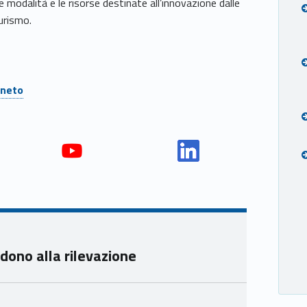
e modalità e le risorse destinate all’innovazione dalle
urismo.
eneto
Yout
Link
ube
edin
Unio
Unio
nca
nca
mer
mer
dono alla rilevazione
e
e
Ven
Ven
eto
eto