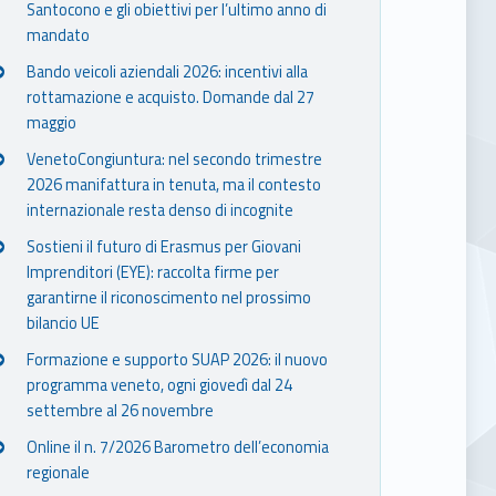
Santocono e gli obiettivi per l’ultimo anno di
mandato
Bando veicoli aziendali 2026: incentivi alla
rottamazione e acquisto. Domande dal 27
maggio
VenetoCongiuntura: nel secondo trimestre
2026 manifattura in tenuta, ma il contesto
internazionale resta denso di incognite
Sostieni il futuro di Erasmus per Giovani
Imprenditori (EYE): raccolta firme per
garantirne il riconoscimento nel prossimo
bilancio UE
Formazione e supporto SUAP 2026: il nuovo
programma veneto, ogni giovedì dal 24
settembre al 26 novembre
Online il n. 7/2026 Barometro dell’economia
regionale