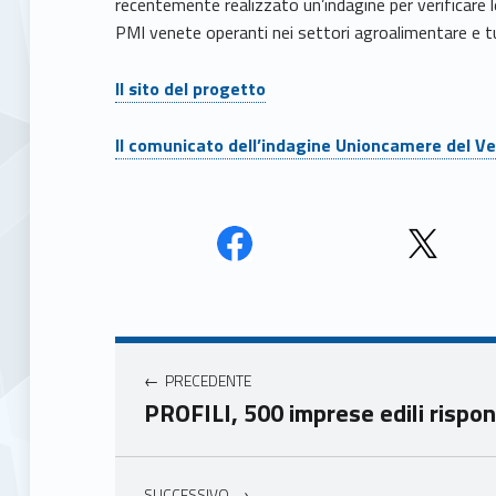
recentemente realizzato un’indagine per verificare l
PMI venete operanti nei settori agroalimentare e t
Il sito del progetto
Il comunicato dell’indagine Unioncamere del V
Face
Twit
book
ter
Navigazione articoli
Unio
Unio
nca
nca
PRECEDENTE
mer
mer
PROFILI, 500 imprese edili rispon
e
e
Ven
Ven
eto
eto
SUCCESSIVO