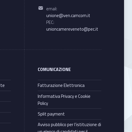
Email address:
email:
unione@ven.camcom.it
PEC:
unioncamereveneto@pec.it
COMUNICAZIONE
nte
Fatturazione Elettronica
Informativa Privacy e Cookie
Policy
Split payment
Avviso pubblico per l’istituzione di
un elenco di candidati per il