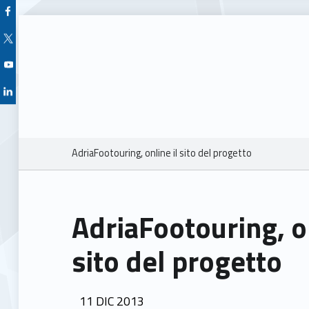
Facebook Unioncamere Veneto
Twitter Unioncamere Veneto
Youtube Unioncamere Veneto
Linkedin Unioncamere Veneto
Breadcrumbs navigation
AdriaFootouring, online il sito del progetto
AdriaFootouring, on
sito del progetto
POSTED ON:
11
DIC
2013