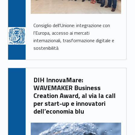
l
i
t
Consiglio dell'Unione: integrazione con
l'Europa, accesso ai mercati
à
internazionali, trasformazione digitale e
sostenibilità
Written by:
DIH InnovaMare:
Giacomo Garbisa
WAVEMAKER Business
Creation Award, al via la call
per start-up e innovatori
dell’economia blu