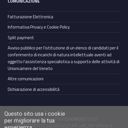
COMUNICAZIONE
Fatturazione Elettronica
Informativa Privacy e Cookie Policy
Split payment
Avviso pubblico per l’istituzione di un elenco di candidati per il
conferimento di incarichi di natura intellettuale aventi ad
oggetto l’assistenza specialistica a supporto delle attività di
Unioncamere del Veneto
Altre comunicazioni
Dichiarazione di accessibilità
Questo sito usa i cookie
© 2021 Unioncamere | P.IVA 02406800272 | C.F.
per migliorare la tua
80009100274 | C.U.U. UFZ42J | C.IPA urdc_027 | Ateco: S
esperienza