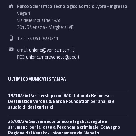
Address:
Parco Scientifico Tecnologico Edificio Lybra - Ingresso
Vega 1
Via delle Industrie 19/d
30175 Venezia - Marghera (VE)
Phone number:
Tel. +39 041 0999311
Email address:
email:
unione@ven.camcom.it
PEC:
unioncamereveneto@pec.it
ULTIMI COMUNICATI STAMPA
19/10/24: Partnership con DMO Dolomiti Bellunesi e
Destination Verona & Garda Foundation per analisi e
studio di dati turistici
25/09/24: Sistema economico e legalità, regole e
strumenti per la lotta all’economia criminale. Convegno
Regione del Veneto-Unioncamere del Veneto