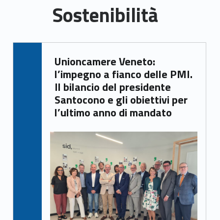
Sostenibilità
S
Written by:
Unioncamere Veneto:
Giacomo Garbisa
o
l’impegno a fianco delle PMI.
s
Il bilancio del presidente
Santocono e gli obiettivi per
t
l’ultimo anno di mandato
e
n
i
b
i