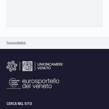
Breadcrumbs navigation
Sostenibilità
Footer sidebar
CERCA NEL SITO