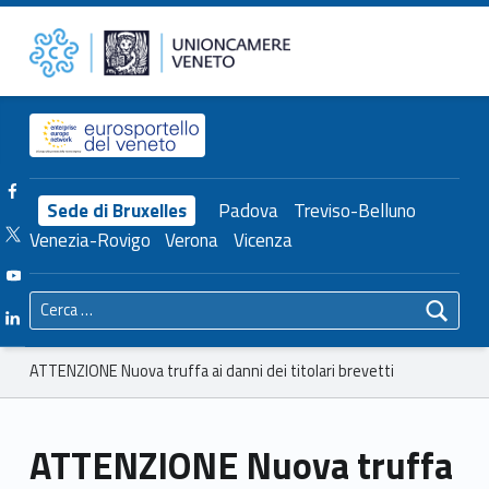
Primary Menu
Unioncamere del Veneto
ATTENZIONE Nuova truffa ai danni dei titolari brevetti – Unioncamere del Veneto
Header info sidebar
Facebook Unioncamere Veneto
Sede di Bruxelles
Padova
Treviso-Belluno
Twitter Unioncamere Veneto
Venezia-Rovigo
Verona
Vicenza
Youtube Unioncamere Veneto
Ricerca per:
Linkedin Unioncamere Veneto
Breadcrumbs navigation
ATTENZIONE Nuova truffa ai danni dei titolari brevetti
ATTENZIONE Nuova truffa