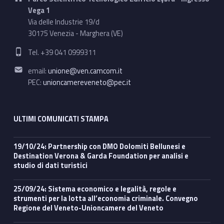
Vega 1
Via delle Industrie 19/d
30175 Venezia - Marghera (VE)
Phone number:
Tel. +39 041 0999311
Email address:
email:
unione@ven.camcom.it
PEC:
unioncamereveneto@pec.it
ULTIMI COMUNICATI STAMPA
19/10/24: Partnership con DMO Dolomiti Bellunesi e
Destination Verona & Garda Foundation per analisi e
studio di dati turistici
25/09/24: Sistema economico e legalità, regole e
strumenti per la lotta all’economia criminale. Convegno
Regione del Veneto-Unioncamere del Veneto