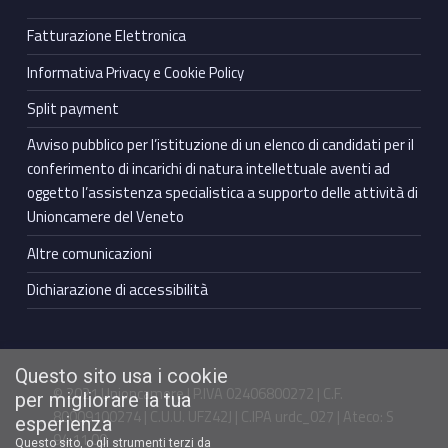
Fatturazione Elettronica
Informativa Privacy e Cookie Policy
Split payment
Avviso pubblico per l’istituzione di un elenco di candidati per il
conferimento di incarichi di natura intellettuale aventi ad
oggetto l’assistenza specialistica a supporto delle attività di
Unioncamere del Veneto
Altre comunicazioni
Dichiarazione di accessibilità
Questo sito usa i cookie
© 2021 Unioncamere | P.IVA 02406800272 | C.F.
per migliorare la tua
80009100274 | C.U.U. UFZ42J | C.IPA urdc_027 | Ateco: S
esperienza
94.11.00
Questo sito, o gli strumenti terzi da