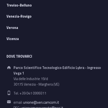
Treviso-Belluno
Venezia-Rovigo
Verona
Vicenza
DOVE TROVARCI
Address:
Parco Scientifico Tecnologico Edificio Lybra - Ingresso
Vega 1
Via delle Industrie 19/d
30175 Venezia - Marghera (VE)
Phone number:
Tel. +39 041 0999311
Email address:
email:
unione@ven.camcom.it
PEC:
unioncamereveneto@pec.it