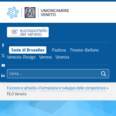
Primary Menu
FILO Veneto – Unioncamere del Veneto
Unioncamere del Veneto
Header info sidebar
Facebook Unioncamere Veneto
Sede di Bruxelles
Padova
Treviso-Belluno
Twitter Unioncamere Veneto
Venezia-Rovigo
Verona
Vicenza
Youtube Unioncamere Veneto
Ricerca per:
Linkedin Unioncamere Veneto
Breadcrumbs navigation
Funzioni e attività
>
Formazione e sviluppo delle competenze
>
FILO Veneto