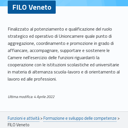
FILO Veneto
F
Finalizzato al potenziamento e qualificazione del ruolo
strategico ed operativo di Unioncamere quale punto di
I
aggregazione, coordinamento e promozione in grado di
L
affiancare, accompagnare, supportare e sostenere le
Camere nell’esercizio delle funzioni riguardanti la
O
cooperazione con le istituzioni scolastiche ed universitarie
in materia di alternanza scuola-lavoro e di orientamento al
V
lavoro ed alle professioni.
e
n
Ultima modifica: 4 Aprile 2022
Skip back to main navigation
e
Breadcrumbs navigation
t
Funzioni e attività
>
Formazione e sviluppo delle competenze
>
FILO Veneto