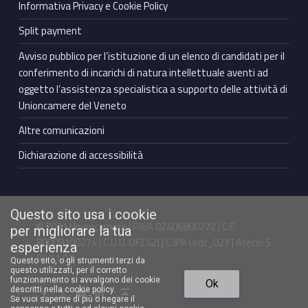
Informativa Privacy e Cookie Policy
Split payment
Avviso pubblico per l’istituzione di un elenco di candidati per il
conferimento di incarichi di natura intellettuale aventi ad
oggetto l’assistenza specialistica a supporto delle attività di
Unioncamere del Veneto
Altre comunicazioni
Dichiarazione di accessibilità
Questo sito usa i cookie
© 2021 Unioncamere | P.IVA 02406800272 | C.F.
per migliorare la tua
80009100274 | C.U.U. UFZ42J | C.IPA urdc_027 | Ateco: S
esperienza
94.11.00
Questo sito, o gli strumenti terzi da
questo utilizzati, per il corretto
Torna in cima ↑
funzionamento si avvalgono dei cookie
Ok
Facebook Unioncamere Veneto
Twitter Unioncamere Veneto
Youtube Unioncamere Veneto
Linkedin Unioncamere Veneto
descritti nella cookie policy.
Se vuoi saperne di più o negare il