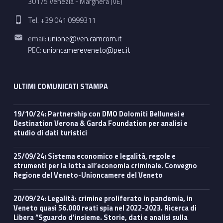
30175 Venezia - Marghera (VE)
Phone number:
Tel. +39 041 0999311
Email address:
email:
unione@ven.camcom.it
PEC:
unioncamereveneto@pec.it
ULTIMI COMUNICATI STAMPA
19/10/24: Partnership con DMO Dolomiti Bellunesi e
Destination Verona & Garda Foundation per analisi e
studio di dati turistici
25/09/24: Sistema economico e legalità, regole e
strumenti per la lotta all’economia criminale. Convegno
Regione del Veneto-Unioncamere del Veneto
20/09/24: Legalità: crimine proliferato in pandemia, in
Veneto quasi 56.000 reati spia nel 2022-2023. Ricerca di
Libera “Sguardo d’insieme. Storie, dati e analisi sulla