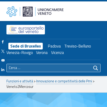
Primary Menu
Veneto2Mercosur – Unioncamere del Veneto
Unioncamere del Veneto
Header info sidebar
Facebook Unioncamere Veneto
Sede di Bruxelles
Padova
Treviso-Belluno
Twitter Unioncamere Veneto
Venezia-Rovigo
Verona
Vicenza
Youtube Unioncamere Veneto
Ricerca per:
Linkedin Unioncamere Veneto
Breadcrumbs navigation
Funzioni e attività
>
Innovazione e competitività delle Pmi
>
Veneto2Mercosur