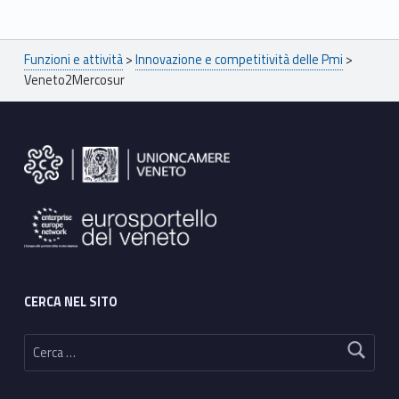
Skip back to main navigation
Breadcrumbs navigation
Funzioni e attività
>
Innovazione e competitività delle Pmi
>
Veneto2Mercosur
Footer sidebar
CERCA NEL SITO
Ricerca per: