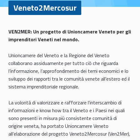
Veneto2Mercosur
V
VEN2MER: Un progetto di Unioncamere Veneto per gli
imprenditori Veneti nel mondo.
e
n
Unioncamere del Veneto e la Regione del Veneto
collaborano assiduamente per tutto ciò che riguarda
e
l’informazione, l’approfondimento dei temi economici e lo
sviluppo dei rapporti tra le comunità venete all’estero ed il
t
sistema imprenditoriale regionale.
o
La volontà di valorizzare e rafforzare l’interscambio di
2
informazioni e know how tra il Veneto e i Paesi nei quali
M
sono presenti in misura più consistente comunità di
origine veneta, ha portato Unioncamere Veneto
e
all’elaborazione del progetto Veneto2Mercosur (Ven2Mer),