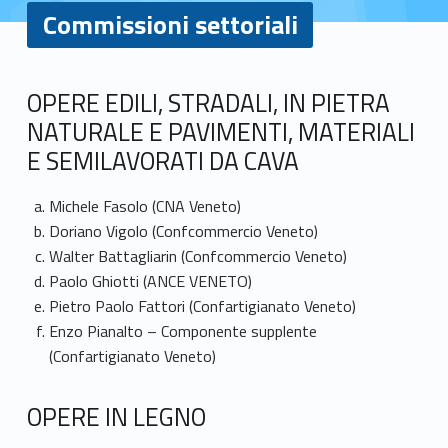
Commissioni settoriali
C
OPERE EDILI, STRADALI, IN PIETRA
NATURALE E PAVIMENTI, MATERIALI
o
E SEMILAVORATI DA CAVA
m
Michele Fasolo (CNA Veneto)
m
Doriano Vigolo (Confcommercio Veneto)
i
Walter Battagliarin (Confcommercio Veneto)
Paolo Ghiotti (ANCE VENETO)
s
Pietro Paolo Fattori (Confartigianato Veneto)
Enzo Pianalto – Componente supplente
s
(Confartigianato Veneto)
i
OPERE IN LEGNO
o