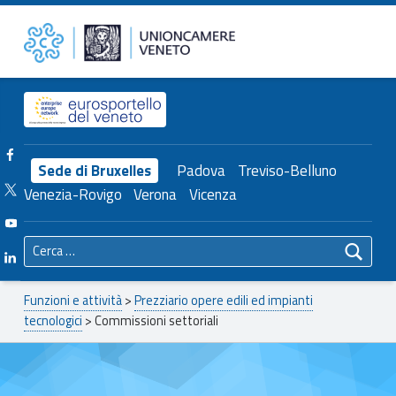
Primary Menu
Commissioni settoriali – Unioncamere del Veneto
Unioncamere del Veneto
Header info sidebar
Facebook Unioncamere Veneto
Sede di Bruxelles
Padova
Treviso-Belluno
Twitter Unioncamere Veneto
Venezia-Rovigo
Verona
Vicenza
Youtube Unioncamere Veneto
Ricerca per:
Linkedin Unioncamere Veneto
Breadcrumbs navigation
Funzioni e attività
>
Prezziario opere edili ed impianti
tecnologici
>
Commissioni settoriali