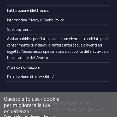
Fatturazione Elettronica
Informativa Privacy e Cookie Policy
Split payment
Avviso pubblico per l’istituzione di un elenco di candidati per il
conferimento di incarichi di natura intellettuale aventi ad
oggetto l’assistenza specialistica a supporto delle attività di
Unioncamere del Veneto
Altre comunicazioni
Dichiarazione di accessibilità
Questo sito usa i cookie
© 2021 Unioncamere | P.IVA 02406800272 | C.F.
per migliorare la tua
80009100274 | C.U.U. UFZ42J | C.IPA urdc_027 | Ateco: S
esperienza
94.11.00
Questo sito, o gli strumenti terzi da