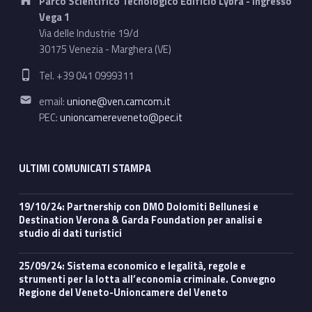
Parco Scientifico Tecnologico Edificio Lybra - Ingresso
Vega 1
Via delle Industrie 19/d
30175 Venezia - Marghera (VE)
Phone number:
Tel. +39 041 0999311
Email address:
email:
unione@ven.camcom.it
PEC:
unioncamereveneto@pec.it
ULTIMI COMUNICATI STAMPA
19/10/24: Partnership con DMO Dolomiti Bellunesi e
Destination Verona & Garda Foundation per analisi e
studio di dati turistici
25/09/24: Sistema economico e legalità, regole e
strumenti per la lotta all’economia criminale. Convegno
Regione del Veneto-Unioncamere del Veneto