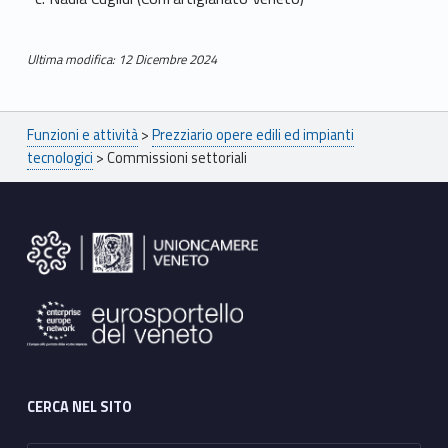
Ultima modifica: 12 Dicembre 2024
Skip back to main navigation
Breadcrumbs navigation
Funzioni e attività
>
Prezziario opere edili ed impianti
tecnologici
>
Commissioni settoriali
Footer sidebar
CERCA NEL SITO
Ricerca per: