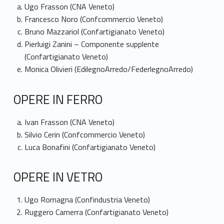
n
Ugo Frasson (CNA Veneto)
Francesco Noro (Confcommercio Veneto)
i
Bruno Mazzariol (Confartigianato Veneto)
s
Pierluigi Zanini – Componente supplente
(Confartigianato Veneto)
e
Monica Olivieri (EdilegnoArredo/FederlegnoArredo)
t
OPERE IN FERRO
t
Ivan Frasson (CNA Veneto)
o
Silvio Cerin (Confcommercio Veneto)
r
Luca Bonafini (Confartigianato Veneto)
i
OPERE IN VETRO
a
Ugo Romagna (Confindustria Veneto)
l
Ruggero Camerra (Confartigianato Veneto)