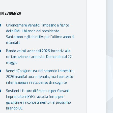
IN EVIDENZA
Unioncamere Veneto: l’impegno a fianco
delle PMI. Il bilancio del presidente
Santocono e gli obiettivi per l’ultimo anno di
mandato
Bando veicoli aziendali 2026: incentivi alla
rottamazione e acquisto. Domande dal 27
maggio
VenetoCongiuntura: nel secondo trimestre
2026 manifattura in tenuta, ma il contesto
internazionale resta denso di incognite
Sostieni il futuro di Erasmus per Giovani
Imprenditori (EYE): raccolta firme per
garantirne il riconoscimento nel prossimo
bilancio UE