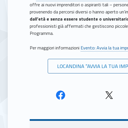
offre ai nuovi imprenditori o aspiranti tali – person
provenendo da percorsi diversi o hanno aperto un’i
dall’età e senza essere studente o universitari
professionisti già affermati che gestiscono piccole 
Programma.
Per maggiori informazioni
Evento: Avvia la tua imp
LOCANDINA “AVVIA LA TUA IM
Face
Twit
book
ter
Navigazione articoli
Unio
Unio
nca
nca