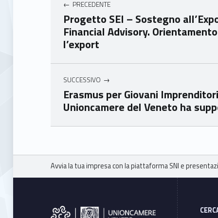
PRECEDENTE
mer
mer
Progetto SEI – Sostegno all’Expor
e
e
Financial Advisory. Orientamento 
Ven
Ven
l’export
eto
eto
SUCCESSIVO
Erasmus per Giovani Imprenditori:
Unioncamere del Veneto ha suppo
Skip back to main navigation
Breadcrumbs navigation
Avvia la tua impresa con la piattaforma SNI e present
Footer sidebar
CERC