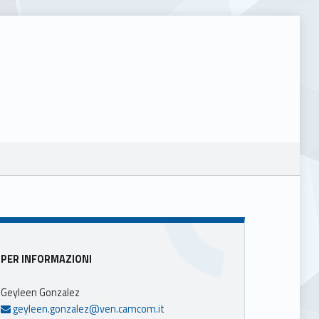
Sidebar
PER INFORMAZIONI
Geyleen Gonzalez
geyleen.gonzalez@ven.camcom.it