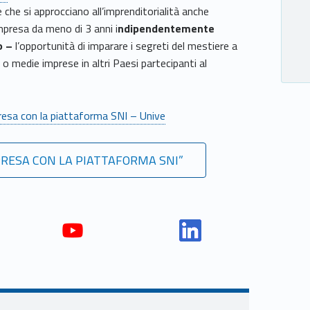
e che si approcciano all’imprenditorialità anche
mpresa da meno di 3 anni i
ndipendentemente
o –
l’opportunità di imparare i segreti del mestiere a
o medie imprese in altri Paesi partecipanti al
resa con la piattaforma SNI – Unive
PRESA CON LA PIATTAFORMA SNI”
Yout
Link
ube
edin
Unio
Unio
nca
nca