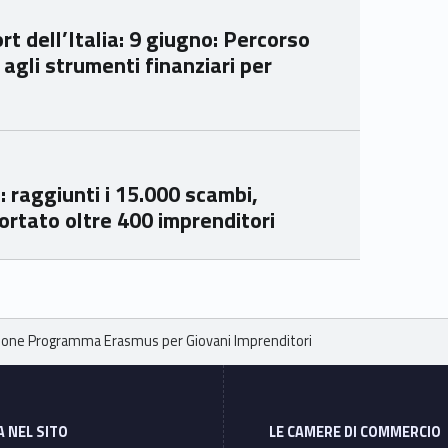
mer
mer
t dell’Italia: 9 giugno: Percorso
e
e
agli strumenti finanziari per
Ven
Ven
eto
eto
 raggiunti i 15.000 scambi,
rtato oltre 400 imprenditori
azione Programma Erasmus per Giovani Imprenditori
A NEL SITO
LE CAMERE DI COMMERCIO