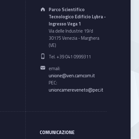
Address:
Parco Scientifico
Tecnologico Edificio Lybra -
Ingresso Vega 1
Via delle Industrie 19/d
30175 Venezia - Marghera
(VE)
Phone number:
Tel. +39 041 0999311
Email address:
email:
unione@ven.camcom.it
PEC:
unioncamereveneto@pec.it
COMUNICAZIONE