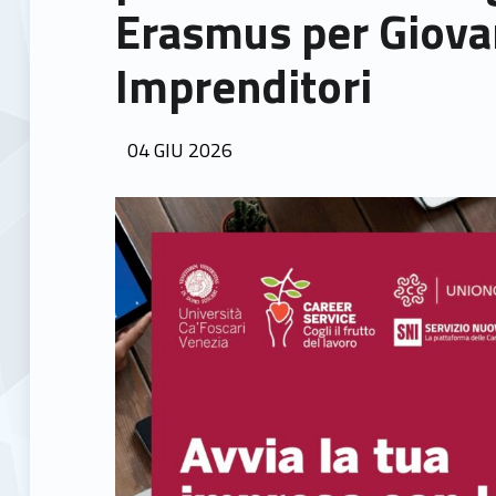
Erasmus per Giova
Imprenditori
POSTED ON:
04
GIU
2026