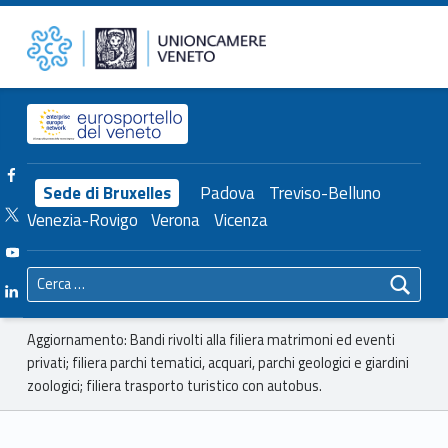
Primary Menu
Unioncamere del Veneto
Aggiornamento: Bandi rivolti alla filiera matrimoni ed eventi privati; filiera parchi tematici, acquari, parchi geologici e giardini zoologici; filiera trasporto turistico con autobus. – Unioncamere del Veneto
Header info sidebar
Facebook Unioncamere Veneto
Sede di Bruxelles
Padova
Treviso-Belluno
Twitter Unioncamere Veneto
Venezia-Rovigo
Verona
Vicenza
Youtube Unioncamere Veneto
Ricerca per:
Linkedin Unioncamere Veneto
Breadcrumbs navigation
Aggiornamento: Bandi rivolti alla filiera matrimoni ed eventi
privati; filiera parchi tematici, acquari, parchi geologici e giardini
zoologici; filiera trasporto turistico con autobus.