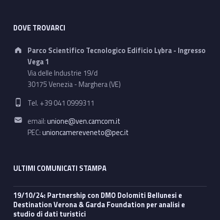
DOVE TROVARCI
Address:
Parco Scientifico Tecnologico Edificio Lybra - Ingresso
Vega 1
Via delle Industrie 19/d
30175 Venezia - Marghera (VE)
Phone number:
Tel. +39 041 0999311
Email address:
email:
unione@ven.camcom.it
PEC:
unioncamereveneto@pec.it
ULTIMI COMUNICATI STAMPA
19/10/24: Partnership con DMO Dolomiti Bellunesi e
Destination Verona & Garda Foundation per analisi e
studio di dati turistici