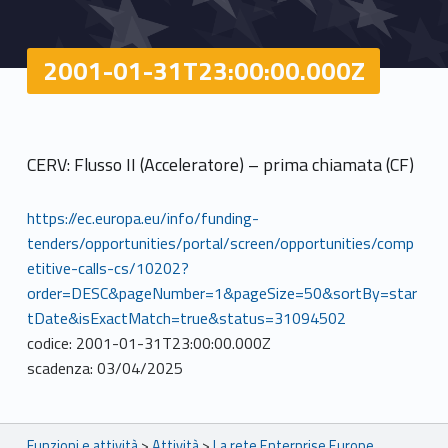
2001-01-31T23:00:00.000Z
CERV: Flusso II (Acceleratore) – prima chiamata (CF)
https://ec.europa.eu/info/funding-
tenders/opportunities/portal/screen/opportunities/comp
etitive-calls-cs/10202?
order=DESC&pageNumber=1&pageSize=50&sortBy=star
tDate&isExactMatch=true&status=31094502
codice: 2001-01-31T23:00:00.000Z
scadenza: 03/04/2025
Breadcrumbs navigation
Funzioni e attività
>
Attività
>
La rete Enterprise Europe