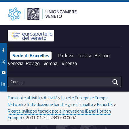
Primary Menu
2001-01-31T23:00:00.000Z – Unioncamere del Veneto
Unioncamere del Veneto
Header info sidebar
Facebook Unioncamere Veneto
Sede di Bruxelles
Padova
Treviso-Belluno
Twitter Unioncamere Veneto
Venezia-Rovigo
Verona
Vicenza
Youtube Unioncamere Veneto
Ricerca per:
Linkedin Unioncamere Veneto
Breadcrumbs navigation
Funzioni e attività
>
Attività
>
La rete Enterprise Europe
Network
>
Individuazione bandi e gare d’appalto
>
Bandi UE
>
Ricerca, sviluppo tecnologico e innovazione (Bandi Horizon
Europe)
>
2001-01-31T23:00:00.000Z