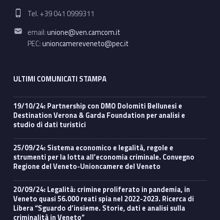
Phone number:
Tel. +39 041 0999311
Email address:
email:
unione@ven.camcom.it
PEC:
unioncamereveneto@pec.it
ULTIMI COMUNICATI STAMPA
19/10/24: Partnership con DMO Dolomiti Bellunesi e
Destination Verona & Garda Foundation per analisi e
studio di dati turistici
25/09/24: Sistema economico e legalità, regole e
strumenti per la lotta all’economia criminale. Convegno
Regione del Veneto-Unioncamere del Veneto
20/09/24: Legalità: crimine proliferato in pandemia, in
Veneto quasi 56.000 reati spia nel 2022-2023. Ricerca di
Libera “Sguardo d’insieme. Storie, dati e analisi sulla
criminalità in Veneto”