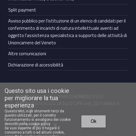
Split payment
Avviso pubblico per l’istituzione di un elenco di candidati per il
conferimento di incarichi di natura intellettuale aventi ad
oggetto l’assistenza specialistica a supporto delle attività di
Unioncamere del Veneto
Altre comunicazioni
Dichiarazione di accessibilità
Questo sito usa i cookie
© 2021 Unioncamere | P.IVA 02406800272 | C.F.
per migliorare la tua
80009100274 | C.U.U. UFZ42J | C.IPA urdc_027 | Ateco: S
esperienza
94.11.00
Questo sito, o gli strumenti terzi da
questo utilizzati, per il corretto
Torna in cima ↑
funzionamento si avvalgono dei cookie
Ok
Facebook Unioncamere Veneto
Twitter Unioncamere Veneto
Youtube Unioncamere Veneto
Linkedin Unioncamere Veneto
descritti nella cookie policy.
Se vuoi saperne di più o negare il
consenso a tutti o ad alcuni cookie,