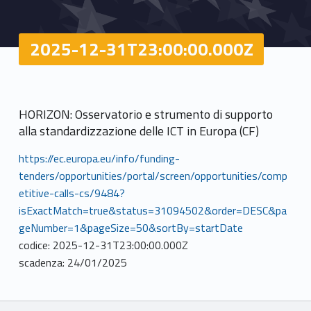
2025-12-31T23:00:00.000Z
HORIZON: Osservatorio e strumento di supporto
alla standardizzazione delle ICT in Europa (CF)
https://ec.europa.eu/info/funding-
tenders/opportunities/portal/screen/opportunities/comp
etitive-calls-cs/9484?
isExactMatch=true&status=31094502&order=DESC&pa
geNumber=1&pageSize=50&sortBy=startDate
codice: 2025-12-31T23:00:00.000Z
scadenza: 24/01/2025
Breadcrumbs navigation