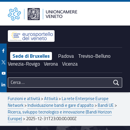
Primary Menu
2025-12-31T23:00:00.000Z – Unioncamere del Veneto
Unioncamere del Veneto
Header info sidebar
Facebook Unioncamere Veneto
Sede di Bruxelles
Padova
Treviso-Belluno
Twitter Unioncamere Veneto
Venezia-Rovigo
Verona
Vicenza
Youtube Unioncamere Veneto
Ricerca per:
Linkedin Unioncamere Veneto
Breadcrumbs navigation
Funzioni e attività
>
Attività
>
La rete Enterprise Europe
Network
>
Individuazione bandi e gare d’appalto
>
Bandi UE
>
Ricerca, sviluppo tecnologico e innovazione (Bandi Horizon
Europe)
>
2025-12-31T23:00:00.000Z