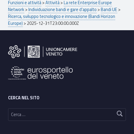
Funzioni e attività
>
Attività
>
La rete Enterprise Europe
Network
>
Individuazione bandi e gare d’appalto
>
Bandi UE
>
Ricerca, sviluppo tecnologico e innovazione (Bandi Horizon
Europe)
>
2025-12-31T23:00:00.000Z
Footer sidebar
CERCA NEL SITO
Ricerca per: