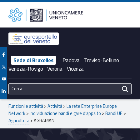
Primary Menu
AGRARIAN – Unioncamere del Veneto
Unioncamere del Veneto
Header info sidebar
Facebook Unioncamere Veneto
Sede di Bruxelles
Padova
Treviso-Belluno
Twitter Unioncamere Veneto
Venezia-Rovigo
Verona
Vicenza
Youtube Unioncamere Veneto
Ricerca per:
Linkedin Unioncamere Veneto
Breadcrumbs navigation
Funzioni e attività
>
Attività
>
La rete Enterprise Europe
Network
>
Individuazione bandi e gare d’appalto
>
Bandi UE
>
Agricoltura
>
AGRARIAN