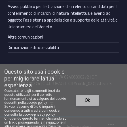
Avviso pubblico per l’istituzione di un elenco di candidati per il
conferimento di incarichi di natura intellettuale aventi ad
oggetto l’assistenza specialistica a supporto delle attività di
Unioncamere del Veneto
Altre comunicazioni
Dichiarazione di accessibilità
Questo sito usa i cookie
© 2021 Unioncamere | P.IVA 02406800272 | C.F.
per migliorare la tua
80009100274 | C.U.U. UFZ42J | C.IPA urdc_027 | Ateco: S
esperienza
94.11.00
Questo sito, o gli strumenti terzi da
questo utilizzati, per il corretto
Torna in cima ↑
funzionamento si avvalgono dei cookie
Ok
Facebook Unioncamere Veneto
Twitter Unioncamere Veneto
Youtube Unioncamere Veneto
Linkedin Unioncamere Veneto
descritti nella cookie policy.
Se vuoi saperne di più o negare il
consenso a tutti o ad alcuni cookie,
consulta la cookie-privacy policy
.
Chiudendo questo banner, cliccando su
un link o proseguendo la navigazione in
Funzioni e
Chi siamo
Informazione
altra maniera, acconsenti all’uso dei