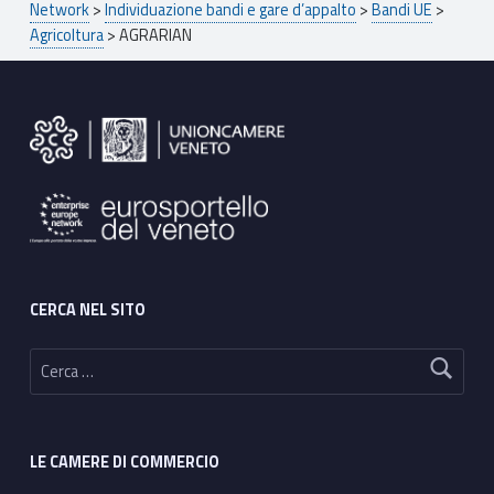
Network
>
Individuazione bandi e gare d’appalto
>
Bandi UE
>
Agricoltura
>
AGRARIAN
Footer sidebar
CERCA NEL SITO
Ricerca per:
LE CAMERE DI COMMERCIO