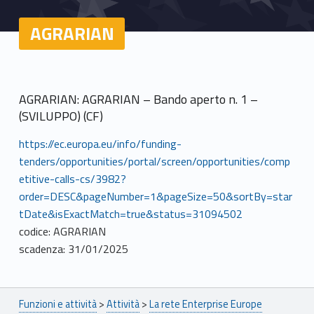
AGRARIAN
AGRARIAN: AGRARIAN – Bando aperto n. 1 –
(SVILUPPO) (CF)
https://ec.europa.eu/info/funding-
tenders/opportunities/portal/screen/opportunities/comp
etitive-calls-cs/3982?
order=DESC&pageNumber=1&pageSize=50&sortBy=star
tDate&isExactMatch=true&status=31094502
codice: AGRARIAN
scadenza: 31/01/2025
Breadcrumbs navigation
Funzioni e attività
>
Attività
>
La rete Enterprise Europe