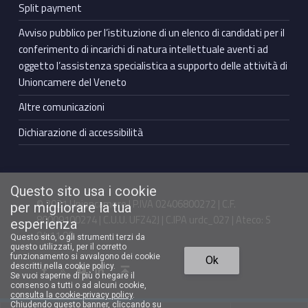
Split payment
Avviso pubblico per l’istituzione di un elenco di candidati per il
conferimento di incarichi di natura intellettuale aventi ad
oggetto l’assistenza specialistica a supporto delle attività di
Unioncamere del Veneto
Altre comunicazioni
Dichiarazione di accessibilità
Questo sito usa i cookie
© 2021 Unioncamere | P.IVA 02406800272 | C.F.
per migliorare la tua
80009100274 | C.U.U. UFZ42J | C.IPA urdc_027 | Ateco: S
esperienza
94.11.00
Questo sito, o gli strumenti terzi da
questo utilizzati, per il corretto
Torna in cima ↑
funzionamento si avvalgono dei cookie
Ok
Facebook Unioncamere Veneto
Twitter Unioncamere Veneto
Youtube Unioncamere Veneto
Linkedin Unioncamere Veneto
descritti nella cookie policy.
Se vuoi saperne di più o negare il
consenso a tutti o ad alcuni cookie,
consulta la cookie-privacy policy
.
Chiudendo questo banner, cliccando su