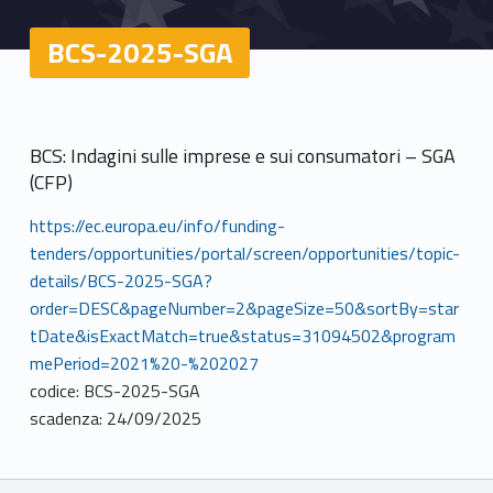
BCS-2025-SGA
BCS: Indagini sulle imprese e sui consumatori – SGA
(CFP)
https://ec.europa.eu/info/funding-
tenders/opportunities/portal/screen/opportunities/topic-
details/BCS-2025-SGA?
order=DESC&pageNumber=2&pageSize=50&sortBy=star
tDate&isExactMatch=true&status=31094502&program
mePeriod=2021%20-%202027
codice: BCS-2025-SGA
scadenza: 24/09/2025