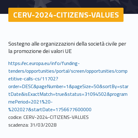
CERV-2024-CITIZENS-VALUES
Sostegno alle organizzazioni della società civile per
la promozione dei valori UE
https://ec.europa.eu/info/funding-
tenders/opportunities/portal/screen/opportunities/comp
etitive-calls-cs/11702?
order=DESC&pageNumber=1&pageSize=50&sortBy=star
tDate&isExactMatch=true&status=31094502&program
mePeriod=2021%20-
%202027&startDate=1756677600000
codice: CERV-2024-CITIZENS-VALUES
scadenza: 31/03/2028