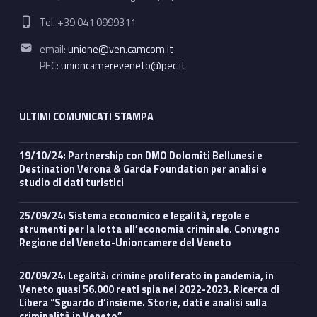
Phone number:
Tel. +39 041 0999311
Email address:
email:
unione@ven.camcom.it
PEC:
unioncamereveneto@pec.it
ULTIMI COMUNICATI STAMPA
19/10/24: Partnership con DMO Dolomiti Bellunesi e
Destination Verona & Garda Foundation per analisi e
studio di dati turistici
25/09/24: Sistema economico e legalità, regole e
strumenti per la lotta all’economia criminale. Convegno
Regione del Veneto-Unioncamere del Veneto
20/09/24: Legalità: crimine proliferato in pandemia, in
Veneto quasi 56.000 reati spia nel 2022-2023. Ricerca di
Libera “Sguardo d’insieme. Storie, dati e analisi sulla
criminalità in Veneto”