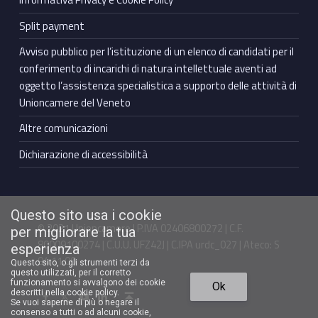
Split payment
Avviso pubblico per l’istituzione di un elenco di candidati per il
conferimento di incarichi di natura intellettuale aventi ad
oggetto l’assistenza specialistica a supporto delle attività di
Unioncamere del Veneto
Altre comunicazioni
Dichiarazione di accessibilità
Questo sito usa i cookie
© 2021 Unioncamere | P.IVA 02406800272 | C.F.
per migliorare la tua
80009100274 | C.U.U. UFZ42J | C.IPA urdc_027 | Ateco: S
esperienza
94.11.00
Questo sito, o gli strumenti terzi da
questo utilizzati, per il corretto
Torna in cima ↑
funzionamento si avvalgono dei cookie
Ok
Facebook Unioncamere Veneto
Twitter Unioncamere Veneto
Youtube Unioncamere Veneto
Linkedin Unioncamere Veneto
descritti nella cookie policy.
Se vuoi saperne di più o negare il
consenso a tutti o ad alcuni cookie,