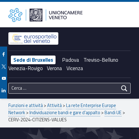
Primary Menu
Unioncamere del Veneto
CERV-2024-CITIZENS-VALUES – Unioncamere del Veneto
Header info sidebar
Facebook Unioncamere Veneto
Sede di Bruxelles
Padova
Treviso-Belluno
Twitter Unioncamere Veneto
Venezia-Rovigo
Verona
Vicenza
Youtube Unioncamere Veneto
Ricerca per:
Linkedin Unioncamere Veneto
Breadcrumbs navigation
Funzioni e attività
>
Attività
>
La rete Enterprise Europe
Network
>
Individuazione bandi e gare d’appalto
>
Bandi UE
>
CERV-2024-CITIZENS-VALUES