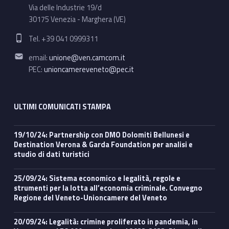
Via delle Industrie 19/d
30175 Venezia - Marghera (VE)
Phone number:
Tel. +39 041 0999311
Email address:
email:
unione@ven.camcom.it
PEC:
unioncamereveneto@pec.it
ULTIMI COMUNICATI STAMPA
19/10/24: Partnership con DMO Dolomiti Bellunesi e
Destination Verona & Garda Foundation per analisi e
studio di dati turistici
25/09/24: Sistema economico e legalità, regole e
strumenti per la lotta all’economia criminale. Convegno
Regione del Veneto-Unioncamere del Veneto
20/09/24: Legalità: crimine proliferato in pandemia, in