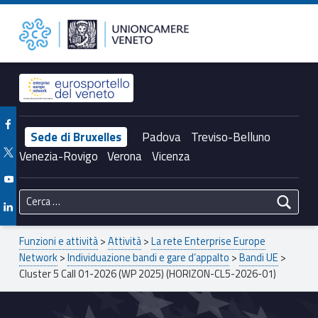
Primary Menu
Unioncamere del Veneto
Cluster 5 Call 01-2026 (WP 2025) (HORIZON-CL5-2026-01) – Unioncamere del Veneto
Header info sidebar
Facebook Unioncamere Veneto
Sede di Bruxelles
Padova
Treviso-Belluno
Twitter Unioncamere Veneto
Venezia-Rovigo
Verona
Vicenza
Youtube Unioncamere Veneto
Ricerca per:
Linkedin Unioncamere Veneto
Breadcrumbs navigation
Funzioni e attività
>
Attività
>
La rete Enterprise Europe
Network
>
Individuazione bandi e gare d’appalto
>
Bandi UE
>
Cluster 5 Call 01-2026 (WP 2025) (HORIZON-CL5-2026-01)