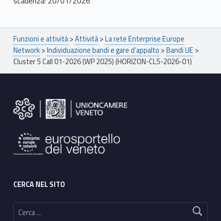
scadenza: 20/01/2026
Breadcrumbs navigation
Funzioni e attività
>
Attività
>
La rete Enterprise Europe
Network
>
Individuazione bandi e gare d’appalto
>
Bandi UE
>
Cluster 5 Call 01-2026 (WP 2025) (HORIZON-CL5-2026-01)
Footer sidebar
CERCA NEL SITO
Ricerca per: