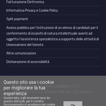
Fatturazione Elettronica
Informativa Privacy e Cookie Policy
Split payment
Avviso pubblico per l’istituzione di un elenco di candidati per il
conferimento di incarichi di natura intellettuale aventi ad
oggetto l’assistenza specialistica a supporto delle attività di
Unioncamere del Veneto
Altre comunicazioni
Dichiarazione di accessibilità
Questo sito usa i cookie
© 2021 Unioncamere | P.IVA 02406800272 | C.F.
per migliorare la tua
80009100274 | C.U.U. UFZ42J | C.IPA urdc_027 | Ateco: S
esperienza
94.11.00
Questo sito, o gli strumenti terzi da
questo utilizzati, per il corretto
Torna in cima ↑
funzionamento si avvalgono dei cookie
Ok