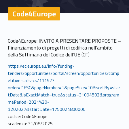
Code4Europe
Code4Europe: INVITO A PRESENTARE PROPOSTE –
Finanziamento di progetti di codifica nell’ambito
della Settimana del Codice dell’UE (CF)
https://ec.europa.eu/info/funding-
tenders/opportunities/portal/screen/opportunities/comp
etitive-calls-cs/11152?
order=DESC&pageNumber=1&pageSize=10&sortBy=star
tDate&isExactMatch=true&status=31094502&program
mePeriod=2021%20-
%202027&startDate=1750024800000
codice: Code4Europe
scadenza: 31/08/2025