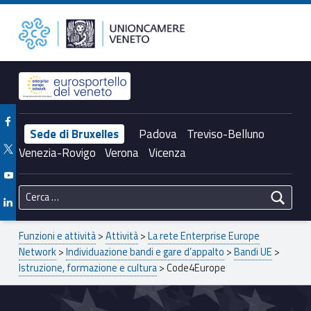
Primary Menu
Code4Europe – Unioncamere del Veneto
Unioncamere del Veneto
Header info sidebar
Facebook Unioncamere Veneto
Sede di Bruxelles
Padova
Treviso-Belluno
Twitter Unioncamere Veneto
Venezia-Rovigo
Verona
Vicenza
Youtube Unioncamere Veneto
Ricerca per:
Linkedin Unioncamere Veneto
Breadcrumbs navigation
Funzioni e attività
>
Attività
>
La rete Enterprise Europe
Network
>
Individuazione bandi e gare d’appalto
>
Bandi UE
>
Istruzione, formazione e cultura
>
Code4Europe