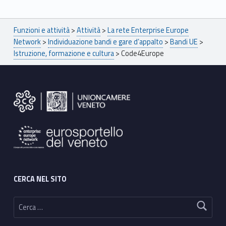
Breadcrumbs navigation
Funzioni e attività
>
Attività
>
La rete Enterprise Europe
Network
>
Individuazione bandi e gare d’appalto
>
Bandi UE
>
Istruzione, formazione e cultura
>
Code4Europe
Footer sidebar
CERCA NEL SITO
Ricerca per: