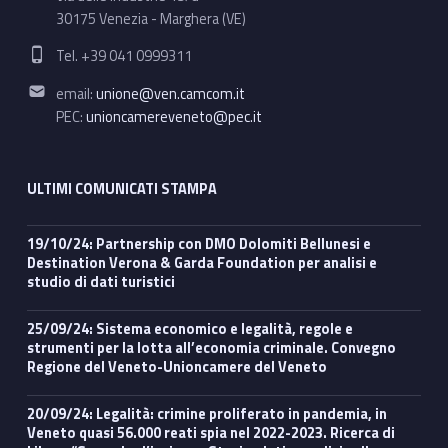
30175 Venezia - Marghera (VE)
Phone number:
Tel. +39 041 0999311
Email address:
email:
unione@ven.camcom.it
PEC:
unioncamereveneto@pec.it
ULTIMI COMUNICATI STAMPA
19/10/24: Partnership con DMO Dolomiti Bellunesi e
Destination Verona & Garda Foundation per analisi e
studio di dati turistici
25/09/24: Sistema economico e legalità, regole e
strumenti per la lotta all’economia criminale. Convegno
Regione del Veneto-Unioncamere del Veneto
20/09/24: Legalità: crimine proliferato in pandemia, in
Veneto quasi 56.000 reati spia nel 2022-2023. Ricerca di