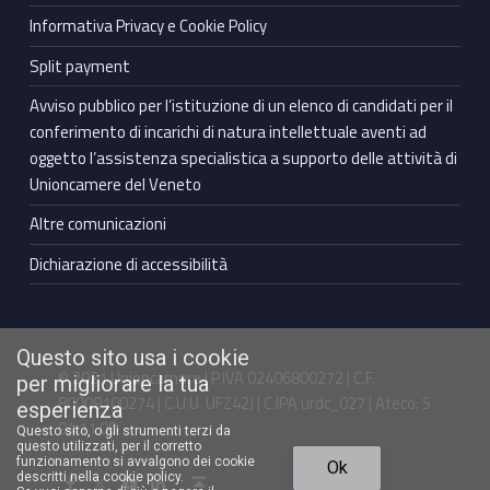
Informativa Privacy e Cookie Policy
Split payment
Avviso pubblico per l’istituzione di un elenco di candidati per il
conferimento di incarichi di natura intellettuale aventi ad
oggetto l’assistenza specialistica a supporto delle attività di
Unioncamere del Veneto
Altre comunicazioni
Dichiarazione di accessibilità
Questo sito usa i cookie
© 2021 Unioncamere | P.IVA 02406800272 | C.F.
per migliorare la tua
80009100274 | C.U.U. UFZ42J | C.IPA urdc_027 | Ateco: S
esperienza
94.11.00
Questo sito, o gli strumenti terzi da
questo utilizzati, per il corretto
Torna in cima ↑
funzionamento si avvalgono dei cookie
Ok
Facebook Unioncamere Veneto
Twitter Unioncamere Veneto
Youtube Unioncamere Veneto
Linkedin Unioncamere Veneto
descritti nella cookie policy.