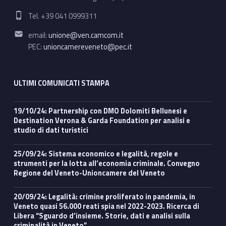
Phone number:
Tel. +39 041 0999311
Email address:
email:
unione@ven.camcom.it
PEC:
unioncamereveneto@pec.it
ULTIMI COMUNICATI STAMPA
19/10/24: Partnership con DMO Dolomiti Bellunesi e
Destination Verona & Garda Foundation per analisi e
studio di dati turistici
25/09/24: Sistema economico e legalità, regole e
strumenti per la lotta all’economia criminale. Convegno
Regione del Veneto-Unioncamere del Veneto
20/09/24: Legalità: crimine proliferato in pandemia, in
Veneto quasi 56.000 reati spia nel 2022-2023. Ricerca di
Libera “Sguardo d’insieme. Storie, dati e analisi sulla
criminalità in Veneto”