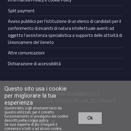
Split payment
Avviso pubblico per l’istituzione di un elenco di candidati per il
conferimento di incarichi di natura intellettuale aventi ad
oggetto l’assistenza specialistica a supporto delle attività di
Unioncamere del Veneto
Altre comunicazioni
Dichiarazione di accessibilità
Questo sito usa i cookie
© 2021 Unioncamere | P.IVA 02406800272 | C.F.
per migliorare la tua
80009100274 | C.U.U. UFZ42J | C.IPA urdc_027 | Ateco: S
esperienza
94.11.00
Questo sito, o gli strumenti terzi da
questo utilizzati, per il corretto
Torna in cima ↑
funzionamento si avvalgono dei cookie
Ok
Facebook Unioncamere Veneto
Twitter Unioncamere Veneto
Youtube Unioncamere Veneto
Linkedin Unioncamere Veneto
descritti nella cookie policy.
Se vuoi saperne di più o negare il
consenso a tutti o ad alcuni cookie,