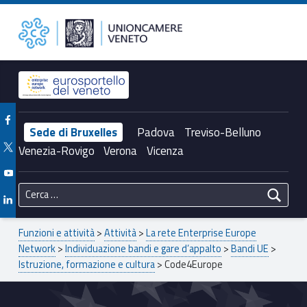
Primary Menu
Code4Europe – Unioncamere del Veneto
Unioncamere del Veneto
Header info sidebar
Facebook Unioncamere Veneto
Sede di Bruxelles
Padova
Treviso-Belluno
Twitter Unioncamere Veneto
Venezia-Rovigo
Verona
Vicenza
Youtube Unioncamere Veneto
Ricerca per:
Linkedin Unioncamere Veneto
Breadcrumbs navigation
Funzioni e attività
>
Attività
>
La rete Enterprise Europe
Network
>
Individuazione bandi e gare d’appalto
>
Bandi UE
>
Istruzione, formazione e cultura
>
Code4Europe