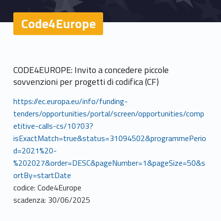
Code4Europe
CODE4EUROPE: Invito a concedere piccole
sovvenzioni per progetti di codifica (CF)
https://ec.europa.eu/info/funding-
tenders/opportunities/portal/screen/opportunities/comp
etitive-calls-cs/10703?
isExactMatch=true&status=31094502&programmePerio
d=2021%20-
%202027&order=DESC&pageNumber=1&pageSize=50&s
ortBy=startDate
codice: Code4Europe
scadenza: 30/06/2025