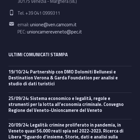
30175 Venezia - Marghera (VE)
Phone number:
Tel. +39 041 0999311
Email address:
email:
unione@ven.camcom.it
PEC:
unioncamereveneto@pec.it
ULTIMI COMUNICATI STAMPA
19/10/24: Partnership con DMO Dolomiti Bellunesi e
Destination Verona & Garda Foundation per analisi e
studio di dati turistici
25/09/24: Sistema economico e legalità, regole e
strumenti per la lotta all’economia criminale. Convegno
Regione del Veneto-Unioncamere del Veneto
20/09/24: Legalità: crimine proliferato in pandemia, in
Veneto quasi 56.000 reati spia nel 2022-2023. Ricerca di
Libera “Sguardo d’insieme. Storie, dati e analisi sulla