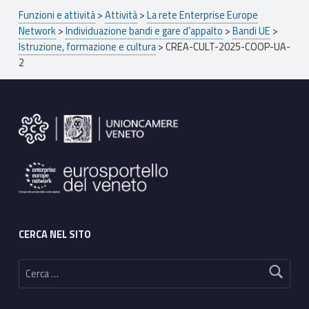
Breadcrumbs navigation
Funzioni e attività
>
Attività
>
La rete Enterprise Europe
Network
>
Individuazione bandi e gare d’appalto
>
Bandi UE
>
Istruzione, formazione e cultura
>
CREA-CULT-2025-COOP-UA-
2
Footer sidebar
CERCA NEL SITO
Ricerca per: