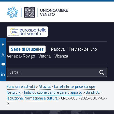
Primary Menu
Unioncamere del Veneto
CREA-CULT-2025-COOP-UA-2 – Unioncamere del Veneto
Header info sidebar
Facebook Unioncamere Veneto
Sede di Bruxelles
Padova
Treviso-Belluno
Twitter Unioncamere Veneto
Venezia-Rovigo
Verona
Vicenza
Youtube Unioncamere Veneto
Ricerca per:
Linkedin Unioncamere Veneto
Breadcrumbs navigation
Funzioni e attività
>
Attività
>
La rete Enterprise Europe
Network
>
Individuazione bandi e gare d’appalto
>
Bandi UE
>
Istruzione, formazione e cultura
>
CREA-CULT-2025-COOP-UA-
2