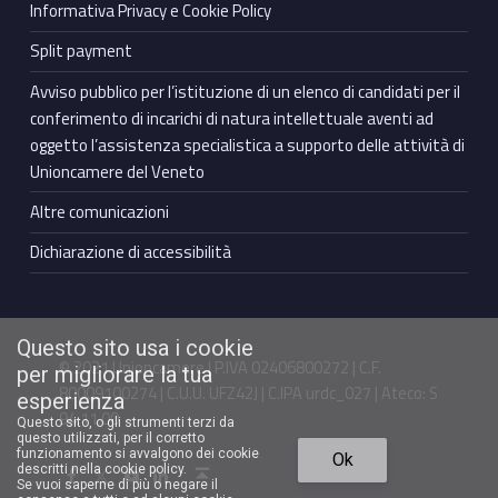
Informativa Privacy e Cookie Policy
Split payment
Avviso pubblico per l’istituzione di un elenco di candidati per il
conferimento di incarichi di natura intellettuale aventi ad
oggetto l’assistenza specialistica a supporto delle attività di
Unioncamere del Veneto
Altre comunicazioni
Dichiarazione di accessibilità
Questo sito usa i cookie
© 2021 Unioncamere | P.IVA 02406800272 | C.F.
per migliorare la tua
80009100274 | C.U.U. UFZ42J | C.IPA urdc_027 | Ateco: S
esperienza
94.11.00
Questo sito, o gli strumenti terzi da
questo utilizzati, per il corretto
Torna in cima ↑
funzionamento si avvalgono dei cookie
Ok
Facebook Unioncamere Veneto
Twitter Unioncamere Veneto
Youtube Unioncamere Veneto
Linkedin Unioncamere Veneto
descritti nella cookie policy.
Se vuoi saperne di più o negare il