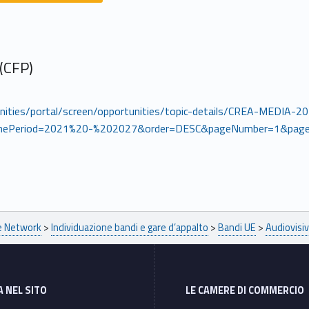
 (CFP)
rtunities/portal/screen/opportunities/topic-details/CREA-MEDIA
mePeriod=2021%20-%202027&order=DESC&pageNumber=1&page
pe Network
>
Individuazione bandi e gare d’appalto
>
Bandi UE
>
Audiovisiv
A NEL SITO
LE CAMERE DI COMMERCIO