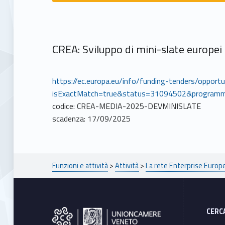
CREA: Sviluppo di mini-slate europei
https://ec.europa.eu/info/funding-tenders/oppo
isExactMatch=true&status=31094502&program
codice: CREA-MEDIA-2025-DEVMINISLATE
scadenza: 17/09/2025
Breadcrumbs navigation
Funzioni e attività
>
Attività
>
La rete Enterprise Euro
Footer sidebar
CERC