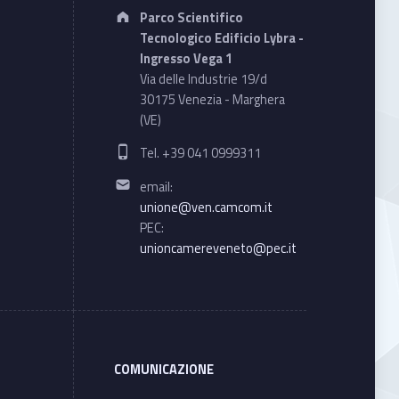
Address:
Parco Scientifico
Tecnologico Edificio Lybra -
Ingresso Vega 1
Via delle Industrie 19/d
30175 Venezia - Marghera
(VE)
Phone number:
Tel. +39 041 0999311
Email address:
email:
unione@ven.camcom.it
PEC:
unioncamereveneto@pec.it
COMUNICAZIONE