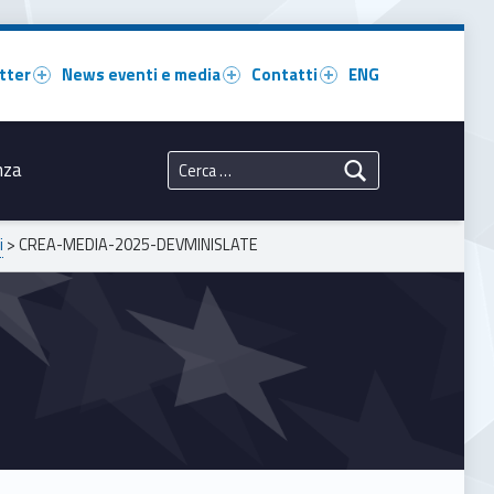
tter
News eventi e media
Contatti
ENG
Ricerca per:
nza
i
>
CREA-MEDIA-2025-DEVMINISLATE