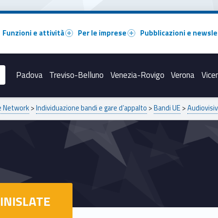
Funzioni e attività
Per le imprese
Pubblicazioni e newsle
Padova
Treviso-Belluno
Venezia-Rovigo
Verona
Vice
pe Network
>
Individuazione bandi e gare d’appalto
>
Bandi UE
>
Audiovisiv
INISLATE