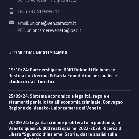
Phone number:
Tel. +39 041 0999311
Email address:
email:
unione@ven.camcom.it
PEC:
unioncamereveneto@pec.it
ULTIMI COMUNICATI STAMPA
19/10/24: Partnership con DMO Dolomiti Bellunesi e
Destination Verona & Garda Foundation per analisi e
studio di dati turistici
25/09/24: Sistema economico e legalità, regole e
strumenti per la lotta all’economia criminale. Convegno
Regione del Veneto-Unioncamere del Veneto
20/09/24: Legalità: crimine proliferato in pandemia, in
Veneto quasi 56.000 reati spia nel 2022-2023. Ricerca di
Libera “Sguardo d’insieme. Storie, dati e analisi sulla