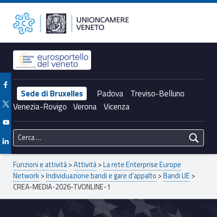
Primary Menu
Unioncamere del Veneto
CREA-MEDIA-2026-TVONLINE-1 – Unioncamere del Veneto
Header info sidebar
Facebook Unioncamere Veneto
Sede di Bruxelles
Padova
Treviso-Belluno
Twitter Unioncamere Veneto
Venezia-Rovigo
Verona
Vicenza
Youtube Unioncamere Veneto
Ricerca per:
Linkedin Unioncamere Veneto
Breadcrumbs navigation
Funzioni e attività
>
Attività
>
La rete Enterprise Europe
Network
>
Individuazione bandi e gare d’appalto
>
Bandi UE
>
CREA-MEDIA-2026-TVONLINE-1