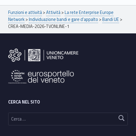
Breadcrumbs navigation
Funzioni e attività
>
Attività
>
La rete Enterprise Europe
Network
>
Individuazione bandi e gare d’appalto
>
Bandi UE
>
CREA-MEDIA-2026-TVONLINE-1
Footer sidebar
CERCA NEL SITO
Ricerca per: