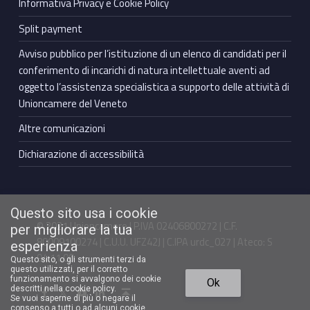
Informativa Privacy e Cookie Policy
Split payment
Avviso pubblico per l’istituzione di un elenco di candidati per il
conferimento di incarichi di natura intellettuale aventi ad
oggetto l’assistenza specialistica a supporto delle attività di
Unioncamere del Veneto
Altre comunicazioni
Dichiarazione di accessibilità
Questo sito usa i cookie
© 2021 Unioncamere | P.IVA 02406800272 | C.F.
per migliorare la tua
80009100274 | C.U.U. UFZ42J | C.IPA urdc_027 | Ateco: S
esperienza
94.11.00
Questo sito, o gli strumenti terzi da
questo utilizzati, per il corretto
Torna in cima ↑
funzionamento si avvalgono dei cookie
Ok
Facebook Unioncamere Veneto
Twitter Unioncamere Veneto
Youtube Unioncamere Veneto
Linkedin Unioncamere Veneto
descritti nella cookie policy.
Se vuoi saperne di più o negare il
consenso a tutti o ad alcuni cookie,