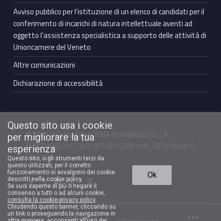
Avviso pubblico per l’istituzione di un elenco di candidati per il
conferimento di incarichi di natura intellettuale aventi ad
oggetto l’assistenza specialistica a supporto delle attività di
Unioncamere del Veneto
Altre comunicazioni
Dichiarazione di accessibilità
Questo sito usa i cookie
© 2021 Unioncamere | P.IVA 02406800272 | C.F.
per migliorare la tua
80009100274 | C.U.U. UFZ42J | C.IPA urdc_027 | Ateco: S
esperienza
94.11.00
Questo sito, o gli strumenti terzi da
questo utilizzati, per il corretto
Torna in cima ↑
funzionamento si avvalgono dei cookie
Ok
Facebook Unioncamere Veneto
Twitter Unioncamere Veneto
Youtube Unioncamere Veneto
Linkedin Unioncamere Veneto
descritti nella cookie policy.
Se vuoi saperne di più o negare il
consenso a tutti o ad alcuni cookie,
consulta la cookie-privacy policy
.
Chiudendo questo banner, cliccando su
un link o proseguendo la navigazione in
Funzioni e
altra maniera, acconsenti all’uso dei