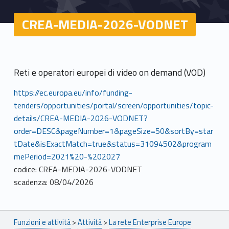
CREA-MEDIA-2026-VODNET
Reti e operatori europei di video on demand (VOD)
https://ec.europa.eu/info/funding-
tenders/opportunities/portal/screen/opportunities/topic-
details/CREA-MEDIA-2026-VODNET?
order=DESC&pageNumber=1&pageSize=50&sortBy=star
tDate&isExactMatch=true&status=31094502&program
mePeriod=2021%20-%202027
codice: CREA-MEDIA-2026-VODNET
scadenza: 08/04/2026
Breadcrumbs navigation
Funzioni e attività
>
Attività
>
La rete Enterprise Europe