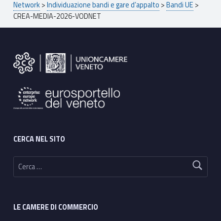
Network
>
Individuazione bandi e gare d’appalto
>
Bandi UE
>
CREA-MEDIA-2026-VODNET
Footer sidebar
CERCA NEL SITO
Ricerca per:
LE CAMERE DI COMMERCIO