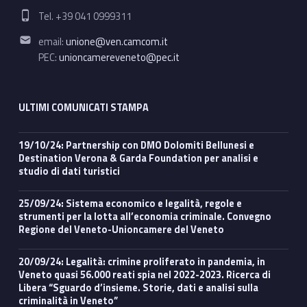
Phone number:
Tel. +39 041 0999311
Email address:
email:
unione@ven.camcom.it
PEC:
unioncamereveneto@pec.it
ULTIMI COMUNICATI STAMPA
19/10/24: Partnership con DMO Dolomiti Bellunesi e
Destination Verona & Garda Foundation per analisi e
studio di dati turistici
25/09/24: Sistema economico e legalità, regole e
strumenti per la lotta all’economia criminale. Convegno
Regione del Veneto-Unioncamere del Veneto
20/09/24: Legalità: crimine proliferato in pandemia, in
Veneto quasi 56.000 reati spia nel 2022-2023. Ricerca di
Libera “Sguardo d’insieme. Storie, dati e analisi sulla
criminalità in Veneto”