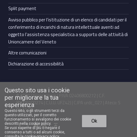
Split payment
Avviso pubblico per l’istituzione di un elenco di candidati per il
conferimento di incarichi di natura intellettuale aventi ad
oggetto l’assistenza specialistica a supporto delle attività di
Unioncamere del Veneto
Altre comunicazioni
Dichiarazione di accessibilità
Questo sito usa i cookie
© 2021 Unioncamere | P.IVA 02406800272 | C.F.
per migliorare la tua
80009100274 | C.U.U. UFZ42J | C.IPA urdc_027 | Ateco: S
esperienza
94.11.00
Questo sito, o gli strumenti terzi da
questo utilizzati, per il corretto
Torna in cima ↑
funzionamento si avvalgono dei cookie
Ok
Facebook Unioncamere Veneto
Twitter Unioncamere Veneto
Youtube Unioncamere Veneto
Linkedin Unioncamere Veneto
descritti nella cookie policy.
Se vuoi saperne di più o negare il
consenso a tutti o ad alcuni cookie,
consulta la cookie-privacy policy
.