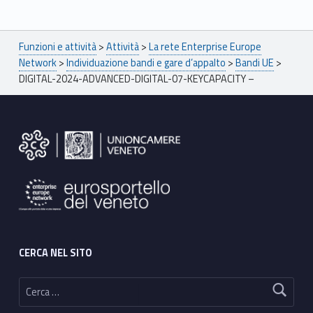
Breadcrumbs navigation
Funzioni e attività
>
Attività
>
La rete Enterprise Europe
Network
>
Individuazione bandi e gare d’appalto
>
Bandi UE
>
DIGITAL-2024-ADVANCED-DIGITAL-07-KEYCAPACITY –
Footer sidebar
CERCA NEL SITO
Ricerca per: