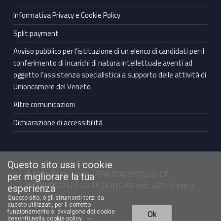
Informativa Privacy e Cookie Policy
Split payment
Avviso pubblico per l’istituzione di un elenco di candidati per il
conferimento di incarichi di natura intellettuale aventi ad
oggetto l’assistenza specialistica a supporto delle attività di
Unioncamere del Veneto
Altre comunicazioni
Dichiarazione di accessibilità
Questo sito usa i cookie
© 2021 Unioncamere | P.IVA 02406800272 | C.F.
per migliorare la tua
80009100274 | C.U.U. UFZ42J | C.IPA urdc_027 | Ateco: S
esperienza
94.11.00
Questo sito, o gli strumenti terzi da
questo utilizzati, per il corretto
Torna in cima ↑
funzionamento si avvalgono dei cookie
Ok
Facebook Unioncamere Veneto
Twitter Unioncamere Veneto
Youtube Unioncamere Veneto
Linkedin Unioncamere Veneto
descritti nella cookie policy.