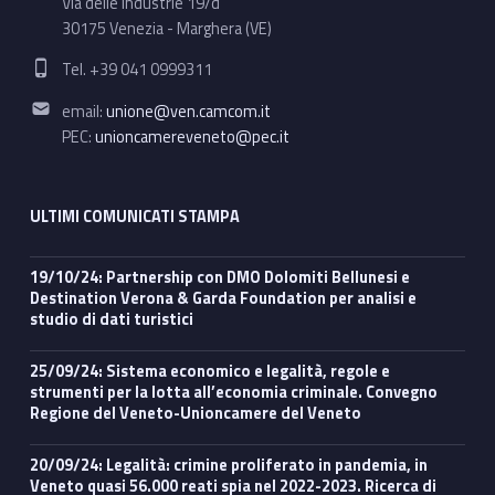
Via delle Industrie 19/d
30175 Venezia - Marghera (VE)
Phone number:
Tel. +39 041 0999311
Email address:
email:
unione@ven.camcom.it
PEC:
unioncamereveneto@pec.it
ULTIMI COMUNICATI STAMPA
19/10/24: Partnership con DMO Dolomiti Bellunesi e
Destination Verona & Garda Foundation per analisi e
studio di dati turistici
25/09/24: Sistema economico e legalità, regole e
strumenti per la lotta all’economia criminale. Convegno
Regione del Veneto-Unioncamere del Veneto
20/09/24: Legalità: crimine proliferato in pandemia, in
Veneto quasi 56.000 reati spia nel 2022-2023. Ricerca di