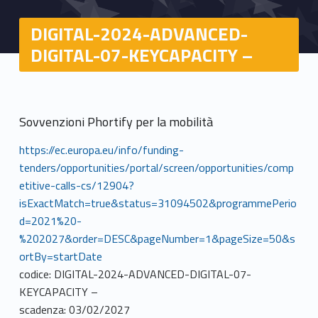
DIGITAL-2024-ADVANCED-
DIGITAL-07-KEYCAPACITY –
Sovvenzioni Phortify per la mobilità
https://ec.europa.eu/info/funding-
tenders/opportunities/portal/screen/opportunities/comp
etitive-calls-cs/12904?
isExactMatch=true&status=31094502&programmePerio
d=2021%20-
%202027&order=DESC&pageNumber=1&pageSize=50&s
ortBy=startDate
codice: DIGITAL-2024-ADVANCED-DIGITAL-07-
KEYCAPACITY –
scadenza: 03/02/2027