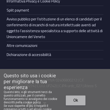
Informativa Privacy e Cookie Policy
Split payment
Avviso pubblico per l’istituzione di un elenco di candidati per il
conferimento di incarichi di natura intellettuale aventi ad
oggetto l’assistenza specialistica a supporto delle attività di
Unioncamere del Veneto
Altre comunicazioni
Dichiarazione di accessibilità
Questo sito usa i cookie
© 2021 Unioncamere | P.IVA 02406800272 | C.F.
per migliorare la tua
80009100274 | C.U.U. UFZ42J | C.IPA urdc_027 | Ateco: S
esperienza
94.11.00
Questo sito, o gli strumenti terzi da
questo utilizzati, per il corretto
Torna in cima ↑
funzionamento si avvalgono dei cookie
Ok
Facebook Unioncamere Veneto
Twitter Unioncamere Veneto
Youtube Unioncamere Veneto
Linkedin Unioncamere Veneto
descritti nella cookie policy.
Se vuoi saperne di più o negare il
consenso a tutti o ad alcuni cookie,