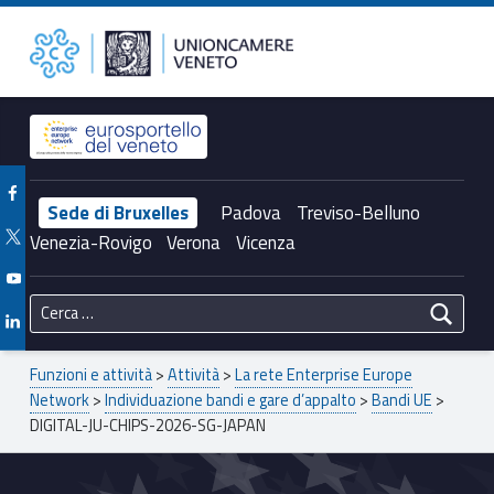
Primary Menu
Unioncamere del Veneto
DIGITAL-JU-CHIPS-2026-SG-JAPAN – Unioncamere del Veneto
Header info sidebar
Facebook Unioncamere Veneto
Sede di Bruxelles
Padova
Treviso-Belluno
Twitter Unioncamere Veneto
Venezia-Rovigo
Verona
Vicenza
Youtube Unioncamere Veneto
Ricerca per:
Linkedin Unioncamere Veneto
Breadcrumbs navigation
Funzioni e attività
>
Attività
>
La rete Enterprise Europe
Network
>
Individuazione bandi e gare d’appalto
>
Bandi UE
>
DIGITAL-JU-CHIPS-2026-SG-JAPAN