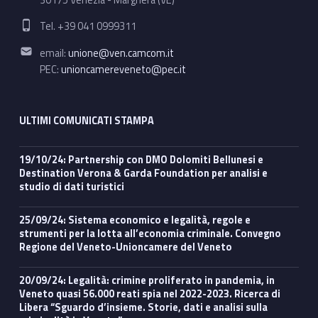
Phone number:
Tel. +39 041 0999311
Email address:
email:
unione@ven.camcom.it
PEC:
unioncamereveneto@pec.it
ULTIMI COMUNICATI STAMPA
19/10/24: Partnership con DMO Dolomiti Bellunesi e
Destination Verona & Garda Foundation per analisi e
studio di dati turistici
25/09/24: Sistema economico e legalità, regole e
strumenti per la lotta all’economia criminale. Convegno
Regione del Veneto-Unioncamere del Veneto
20/09/24: Legalità: crimine proliferato in pandemia, in
Veneto quasi 56.000 reati spia nel 2022-2023. Ricerca di
Libera “Sguardo d’insieme. Storie, dati e analisi sulla