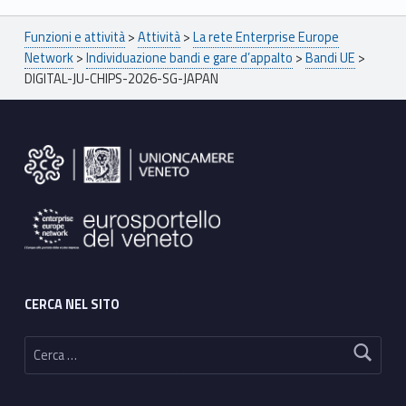
Breadcrumbs navigation
Funzioni e attività
>
Attività
>
La rete Enterprise Europe
Network
>
Individuazione bandi e gare d’appalto
>
Bandi UE
>
DIGITAL-JU-CHIPS-2026-SG-JAPAN
Footer sidebar
CERCA NEL SITO
Ricerca per: