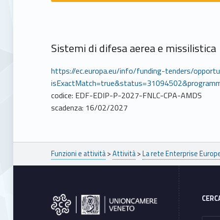
Sistemi di difesa aerea e missilistica
https://ec.europa.eu/info/funding-tenders/oppo
isExactMatch=true&status=31094502&program
codice: EDF-EDIP-P-2027-FNLC-CPA-AMDS
scadenza: 16/02/2027
Breadcrumbs navigation
Funzioni e attività
>
Attività
>
La rete Enterprise Euro
Footer sidebar
CERC
Ricerca per: