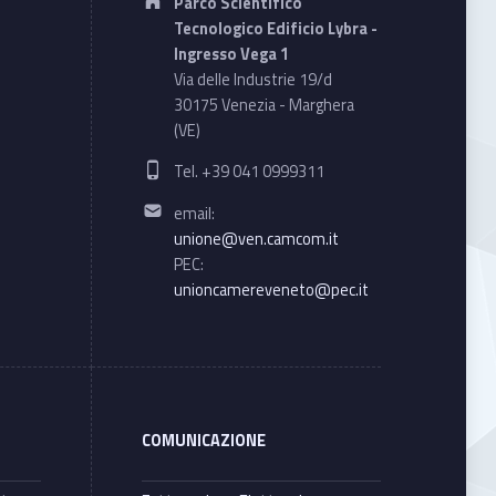
Parco Scientifico
Tecnologico Edificio Lybra -
Ingresso Vega 1
Via delle Industrie 19/d
30175 Venezia - Marghera
(VE)
Phone number:
Tel. +39 041 0999311
Email address:
email:
unione@ven.camcom.it
PEC:
unioncamereveneto@pec.it
COMUNICAZIONE