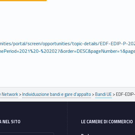
rtunities/portal/screen/opportunities/topic-details/EDF-EDIP-
mePeriod=2021%20-%202027&order=DESC&pageNumber=1&page
pe Network
>
Individuazione bandi e gare d’appalto
>
Bandi UE
>
EDF-EDIP
A NEL SITO
LE CAMERE DI COMMERCIO