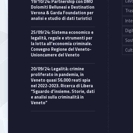
Lavo
19/10/24: Partnership con DMO
Dolomiti Bellunesi e Destination
Tras
Verona & Garda Foundation per
analisi e studio di dati turistici
Inte
Digi
25/09/24: Sistema economico e
legalità, regole e strumenti per
Sost
la lotta all’economia criminale.
Convegno Regione del Veneto-
Cult
Unioncamere del Veneto
20/09/24: Legalità: crimine
proliferato in pandemia, in
Veneto quasi 56.000 reati spia
nel 2022-2023. Ricerca di Libera
“Sguardo d’insieme. Storie, dati
e analisi sulla criminalità in
Veneto”