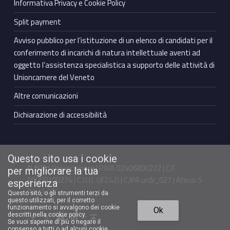
Informativa Privacy e Cookie Policy
Split payment
Avviso pubblico per l’istituzione di un elenco di candidati per il
conferimento di incarichi di natura intellettuale aventi ad
oggetto l’assistenza specialistica a supporto delle attività di
Unioncamere del Veneto
Altre comunicazioni
Dichiarazione di accessibilità
Questo sito usa i cookie
© 2021 Unioncamere | P.IVA 02406800272 | C.F.
per migliorare la tua
80009100274 | C.U.U. UFZ42J | C.IPA urdc_027 | Ateco: S
esperienza
94.11.00
Questo sito, o gli strumenti terzi da
questo utilizzati, per il corretto
Torna in cima ↑
funzionamento si avvalgono dei cookie
Ok
Facebook Unioncamere Veneto
Twitter Unioncamere Veneto
Youtube Unioncamere Veneto
Linkedin Unioncamere Veneto
descritti nella cookie policy.
Se vuoi saperne di più o negare il
consenso a tutti o ad alcuni cookie,