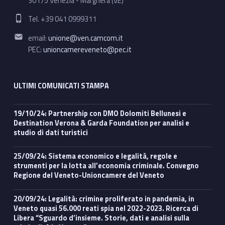
30175 Venezia - Marghera (VE)
Phone number:
Tel. +39 041 0999311
Email address:
email:
unione@ven.camcom.it
PEC:
unioncamereveneto@pec.it
ULTIMI COMUNICATI STAMPA
19/10/24: Partnership con DMO Dolomiti Bellunesi e
Destination Verona & Garda Foundation per analisi e
studio di dati turistici
25/09/24: Sistema economico e legalità, regole e
strumenti per la lotta all’economia criminale. Convegno
Regione del Veneto-Unioncamere del Veneto
20/09/24: Legalità: crimine proliferato in pandemia, in
Veneto quasi 56.000 reati spia nel 2022-2023. Ricerca di
Libera “Sguardo d’insieme. Storie, dati e analisi sulla