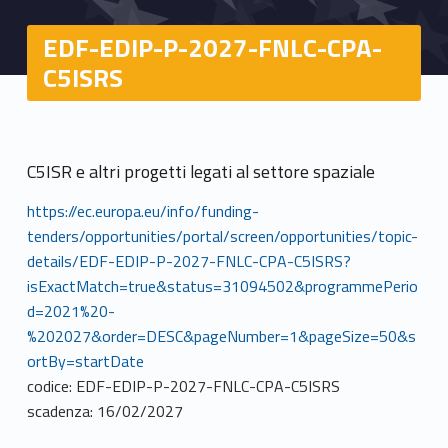
EDF-EDIP-P-2027-FNLC-CPA-
C5ISRS
C5ISR e altri progetti legati al settore spaziale
https://ec.europa.eu/info/funding-
tenders/opportunities/portal/screen/opportunities/topic-
details/EDF-EDIP-P-2027-FNLC-CPA-C5ISRS?
isExactMatch=true&status=31094502&programmePerio
d=2021%20-
%202027&order=DESC&pageNumber=1&pageSize=50&s
ortBy=startDate
codice: EDF-EDIP-P-2027-FNLC-CPA-C5ISRS
scadenza: 16/02/2027