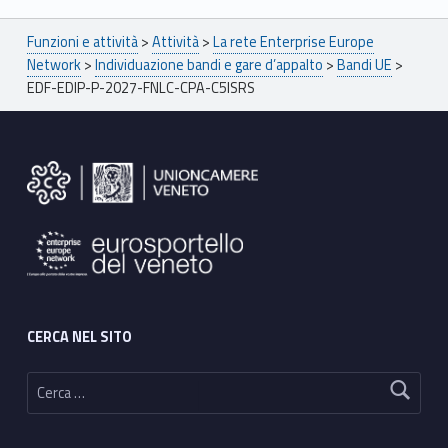
Breadcrumbs navigation
Funzioni e attività
>
Attività
>
La rete Enterprise Europe
Network
>
Individuazione bandi e gare d’appalto
>
Bandi UE
>
EDF-EDIP-P-2027-FNLC-CPA-C5ISRS
Footer sidebar
CERCA NEL SITO
Ricerca per: