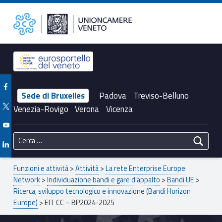
Primary Menu
Unioncamere del Veneto
EIT CC – BP2024-2025 – Unioncamere del Veneto
Header info sidebar
Facebook Unioncamere Veneto
Sede di Bruxelles
Padova
Treviso-Belluno
Twitter Unioncamere Veneto
Venezia-Rovigo
Verona
Vicenza
Youtube Unioncamere Veneto
Ricerca per:
Linkedin Unioncamere Veneto
Breadcrumbs navigation
Funzioni e attività
>
Attività
>
La rete Enterprise Europe
Network
>
Individuazione bandi e gare d’appalto
>
Bandi UE
>
Ricerca, sviluppo tecnologico e innovazione (Bandi Horizon
Europe)
>
EIT CC – BP2024-2025