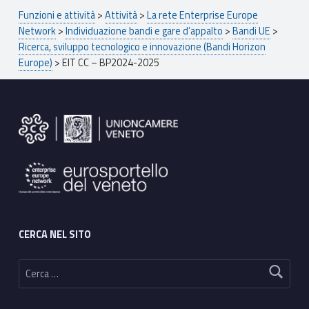
Breadcrumbs navigation
Funzioni e attività
>
Attività
>
La rete Enterprise Europe
Network
>
Individuazione bandi e gare d’appalto
>
Bandi UE
>
Ricerca, sviluppo tecnologico e innovazione (Bandi Horizon
Europe)
>
EIT CC – BP2024-2025
Footer sidebar
CERCA NEL SITO
Ricerca per: