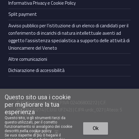
Informativa Privacy e Cookie Policy
Split payment
Avviso pubblico per l’istituzione di un elenco di candidati per il
conferimento di incarichi di natura intellettuale aventi ad
oggetto l’assistenza specialistica a supporto delle attività di
Unioncamere del Veneto
Altre comunicazioni
Dichiarazione di accessibilità
Questo sito usa i cookie
© 2021 Unioncamere | P.IVA 02406800272 | C.F.
per migliorare la tua
80009100274 | C.U.U. UFZ42J | C.IPA urdc_027 | Ateco: S
esperienza
94.11.00
Questo sito, o gli strumenti terzi da
questo utilizzati, per il corretto
Torna in cima ↑
funzionamento si avvalgono dei cookie
Ok
Facebook Unioncamere Veneto
Twitter Unioncamere Veneto
Youtube Unioncamere Veneto
Linkedin Unioncamere Veneto
descritti nella cookie policy.
Se vuoi saperne di più o negare il