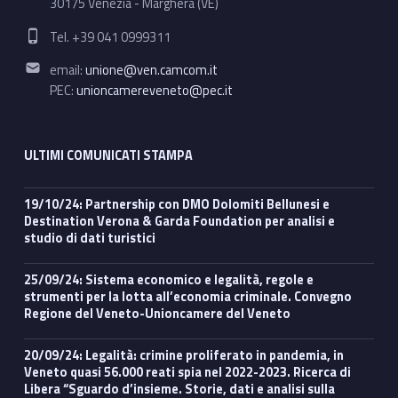
30175 Venezia - Marghera (VE)
Phone number:
Tel. +39 041 0999311
Email address:
email:
unione@ven.camcom.it
PEC:
unioncamereveneto@pec.it
ULTIMI COMUNICATI STAMPA
19/10/24: Partnership con DMO Dolomiti Bellunesi e
Destination Verona & Garda Foundation per analisi e
studio di dati turistici
25/09/24: Sistema economico e legalità, regole e
strumenti per la lotta all’economia criminale. Convegno
Regione del Veneto-Unioncamere del Veneto
20/09/24: Legalità: crimine proliferato in pandemia, in
Veneto quasi 56.000 reati spia nel 2022-2023. Ricerca di
Libera “Sguardo d’insieme. Storie, dati e analisi sulla