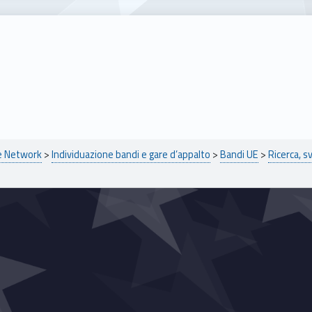
pe Network
>
Individuazione bandi e gare d’appalto
>
Bandi UE
>
Ricerca, s