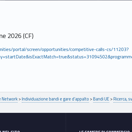
ne 2026 (CF)
unities/portal/screen/opportunities/competitive-calls-cs/11203?
y=startDate&isExactMatch=true&status=31094502&program
pe Network
>
Individuazione bandi e gare d’appalto
>
Bandi UE
>
Ricerca, s