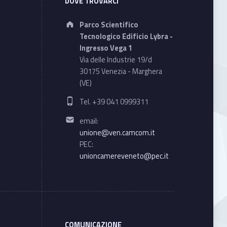
DOVE TROVARCI
Address:
Parco Scientifico
Tecnologico Edificio Lybra -
Ingresso Vega 1
Via delle Industrie 19/d
30175 Venezia - Marghera
(VE)
Phone number:
Tel. +39 041 0999311
Email address:
email:
unione@ven.camcom.it
PEC:
unioncamereveneto@pec.it
COMUNICAZIONE