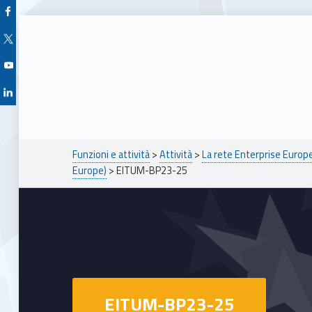
Facebook Unioncamere Veneto
Twitter Unioncamere Veneto
Youtube Unioncamere Veneto
Linkedin Unioncamere Veneto
Breadcrumbs navigation
Funzioni e attività
>
Attività
>
La rete Enterprise Euro
Europe)
>
EITUM-BP23-25
EITUM-BP23-25