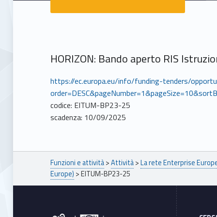
HORIZON: Bando aperto RIS Istruzio
https://ec.europa.eu/info/funding-tenders/opport
order=DESC&pageNumber=1&pageSize=10&sortB
codice: EITUM-BP23-25
scadenza: 10/09/2025
Breadcrumbs navigation
Funzioni e attività
>
Attività
>
La rete Enterprise Euro
Europe)
>
EITUM-BP23-25
Footer sidebar