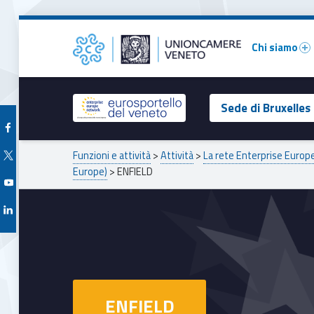
Primary Menu
ENFIELD – Unioncamere del Veneto
Unioncamere del Veneto
Chi siamo
Header info sidebar
Sede di Bruxelles
Facebook Unioncamere Veneto
Breadcrumbs navigation
Twitter Unioncamere Veneto
Funzioni e attività
>
Attività
>
La rete Enterprise Euro
Europe)
>
ENFIELD
Youtube Unioncamere Veneto
Linkedin Unioncamere Veneto
ENFIELD