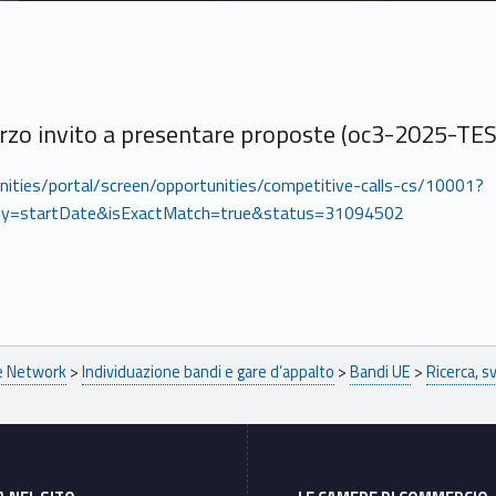
o invito a presentare proposte (oc3-2025-TES
unities/portal/screen/opportunities/competitive-calls-cs/10001?
y=startDate&isExactMatch=true&status=31094502
pe Network
>
Individuazione bandi e gare d’appalto
>
Bandi UE
>
Ricerca, s