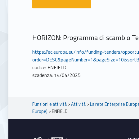
HORIZON: Programma di scambio Terz
https://ec.europa.eu/info/funding-tenders/opport
order=DESC&pageNumber=1&pageSize=10&sortB
codice: ENFIELD
scadenza: 14/04/2025
Breadcrumbs navigation
Funzioni e attività
>
Attività
>
La rete Enterprise Euro
Europe)
>
ENFIELD
Footer sidebar