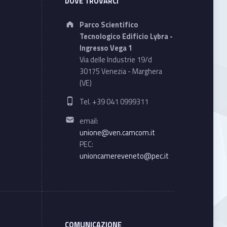
DOVE TROVARCI
Address:
Parco Scientifico
Tecnologico Edificio Lybra -
Ingresso Vega 1
Via delle Industrie 19/d
30175 Venezia - Marghera
(VE)
Phone number:
Tel. +39 041 0999311
Email address:
email:
unione@ven.camcom.it
PEC:
unioncamereveneto@pec.it
COMUNICAZIONE